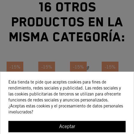
16 otros
productos en la
misma categoría:
-15%
-15%
-15%
-15%
Maneta
MANETA
Maneta
Maneta
Esta tienda te pide que aceptes cookies para fines de
rendimiento, redes sociales y publicidad. Las redes sociales y
De
DE
De
De
las cookies publicitarias de terceros se utilizan para ofrecerte
Embrague
EMBRAGUE
Embrague
Embrague
E
117,37 €
61,83 €
61,83 €
72,48 €
funciones de redes sociales y anuncios personalizados.
99,76 €
52,56 €
52,56 €
61,61 €
Y Maneta
Y MANETA
Y Maneta
Y Maneta
Y
¿Aceptas estas cookies y el procesamiento de datos personales
De Freno
DE FRENO
De Freno
De Freno
D
involucrados?
Aceptar
COMPRAR
COMPRAR
COMPRAR
COMPRA