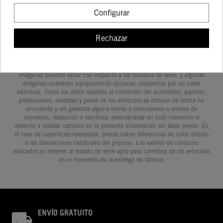
Configurar
Rechazar
Determinadas características de los vehículos que aparecen en las
imágenes pueden variar con respecto a los modelos de serie, y algunas
imágenes muestran equipamiento opcional, disponible por un coste
adicional. Todos los datos relativos al contenido del suministro, aspecto,
prestaciones, medidas y pesos de los vehículos se ofrecen de forma no
vinculante y sin garantía alguna frente a confusiones o errores de
impresión, redacción o escritura; reservándose en todo momento el
derecho a realizar cambios en la presente información sin aviso previo. En
el caso de superficies revestidas, puede haber diferencias de color debido
a las desviaciones habituales del proceso. Los valores de consumo
indicados se refieren al estado de serie apto para carretera de los vehículos
en el momento de la entrega de fábrica.
ENVÍO GRATUITO