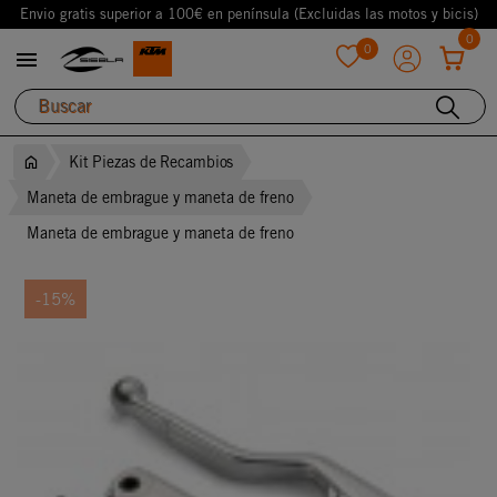
Envio gratis superior a 100€ en península (Excluidas las motos y bicis)
0
0

favorite
Kit Piezas de Recambios
Maneta de embrague y maneta de freno
Maneta de embrague y maneta de freno
-15%