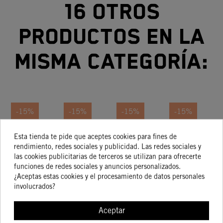
16 otros
productos en la
misma categoría:
-15%
-15%
-15%
-15%
Maneta
Maneta
Maneta
Maneta
Esta tienda te pide que aceptes cookies para fines de
rendimiento, redes sociales y publicidad. Las redes sociales y
De
De
De
De
las cookies publicitarias de terceros se utilizan para ofrecerte
Embrague
Embrague
Embrague
Embrague
E
78,65 €
45,07 €
61,83 €
117,37 €
funciones de redes sociales y anuncios personalizados.
66,85 €
38,31 €
52,56 €
99,76 €
Y Maneta
Y Maneta
Y Maneta
Y Maneta
Y
¿Aceptas estas cookies y el procesamiento de datos personales
De Freno
De Freno
De Freno
De Freno
D
involucrados?
Aceptar
COMPRAR
COMPRAR
COMPRAR
COMPRA