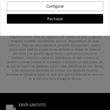
Configurar
Rechazar
Determinadas características de los vehículos que aparecen en las
imágenes pueden variar con respecto a los modelos de serie, y algunas
imágenes muestran equipamiento opcional, disponible por un coste
adicional. Todos los datos relativos al contenido del suministro, aspecto,
prestaciones, medidas y pesos de los vehículos se ofrecen de forma no
vinculante y sin garantía alguna frente a confusiones o errores de
impresión, redacción o escritura; reservándose en todo momento el
derecho a realizar cambios en la presente información sin aviso previo. En
el caso de superficies revestidas, puede haber diferencias de color debido
a las desviaciones habituales del proceso. Los valores de consumo
indicados se refieren al estado de serie apto para carretera de los vehículos
en el momento de la entrega de fábrica.
ENVÍO GRATUITO