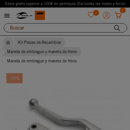
Envio gratis superior a 100€ en península (Excluidas las motos y bicis)
0
0

favorite
Kit Piezas de Recambios
Maneta de embrague y maneta de freno
Maneta de embrague y maneta de freno
-15%