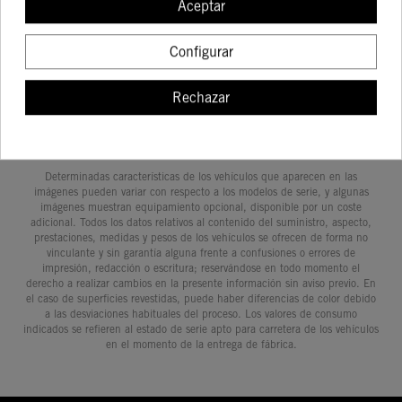
Aceptar
COMPRAR
COMPRAR
COMPRAR
COMPRA
Configurar
Rechazar
Determinadas características de los vehículos que aparecen en las
imágenes pueden variar con respecto a los modelos de serie, y algunas
imágenes muestran equipamiento opcional, disponible por un coste
adicional. Todos los datos relativos al contenido del suministro, aspecto,
prestaciones, medidas y pesos de los vehículos se ofrecen de forma no
vinculante y sin garantía alguna frente a confusiones o errores de
impresión, redacción o escritura; reservándose en todo momento el
derecho a realizar cambios en la presente información sin aviso previo. En
el caso de superficies revestidas, puede haber diferencias de color debido
a las desviaciones habituales del proceso. Los valores de consumo
indicados se refieren al estado de serie apto para carretera de los vehículos
en el momento de la entrega de fábrica.