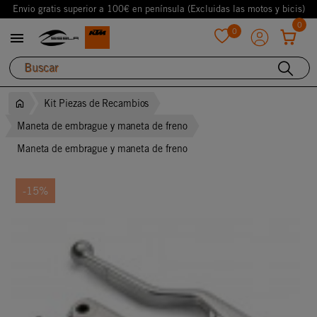
Envio gratis superior a 100€ en península (Excluidas las motos y bicis)
0
0

favorite
Kit Piezas de Recambios
Maneta de embrague y maneta de freno
Maneta de embrague y maneta de freno
-15%