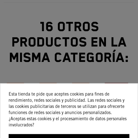
16 otros
productos en la
misma categoría:
-15%
-15%
-15%
¡En
oferta!
Esta tienda te pide que aceptes cookies para fines de
rendimiento, redes sociales y publicidad. Las redes sociales y
Maneta
Maneta
Maneta
ENS DE
-15%
las cookies publicitarias de terceros se utilizan para ofrecerte
De
De
De
MANETA,
funciones de redes sociales y anuncios personalizados.
Embrague
Embrague
Embrague
DER
E
¿Aceptas estas cookies y el procesamiento de datos personales
78,65 €
155,12 €
45,07 €
48,84 €
66,85 €
131,85 €
38,31 €
41,51 €
Y Maneta
Y Maneta
Y Maneta
Y
involucrados?
De Freno
De Freno
De Freno
D