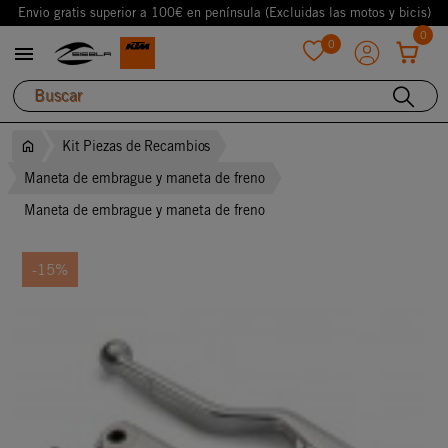
Envio gratis superior a 100€ en península (Excluidas las motos y bicis)
0
0

favorite
Kit Piezas de Recambios
Maneta de embrague y maneta de freno
Maneta de embrague y maneta de freno
-15%