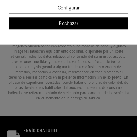
Configurar
Rechazar
Determinadas características de los vehículos que aparecen en las
imágenes pueden variar con respecto a los modelos de serie, y algunas
imágenes muestran equipamiento opcional, disponible por un coste
adicional. Todos los datos relativos al contenido del suministro, aspecto,
prestaciones, medidas y pesos de los vehículos se ofrecen de forma no
vinculante y sin garantía alguna frente a confusiones o errores de
impresión, redacción o escritura; reservándose en todo momento el
derecho a realizar cambios en la presente información sin aviso previo. En
el caso de superficies revestidas, puede haber diferencias de color debido
a las desviaciones habituales del proceso. Los valores de consumo
indicados se refieren al estado de serie apto para carretera de los vehículos
en el momento de la entrega de fábrica.
ENVÍO GRATUITO