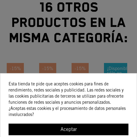
16 otros
productos en la
misma categoría:
-15%
-15%
-15%
¡Disponible
sólo en
Internet!
Maneta
Maneta
Maneta
PALANCA
Esta tienda te pide que aceptes cookies para fines de
-15%
rendimiento, redes sociales y publicidad. Las redes sociales y
De
De
De
DE
las cookies publicitarias de terceros se utilizan para ofrecerte
Embrague
Embrague
Embrague
CAMBIOS
E
61,83 €
51,73 €
123,66 €
67,58 €
funciones de redes sociales y anuncios personalizados.
52,56 €
43,97 €
105,11 €
57,44 €
Y Maneta
Y Maneta
Y Maneta
KTM SX
Y
¿Aceptas estas cookies y el procesamiento de datos personales
De Freno
De Freno
De Freno
EXC
D
involucrados?
Desde
2017
Aceptar
COMPRAR
COMPRAR
COMPRAR
COMPRA