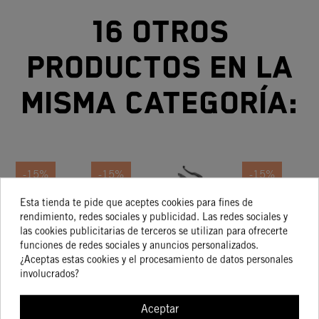
16 otros
productos en la
misma categoría:
-15%
-15%
-15%
Esta tienda te pide que aceptes cookies para fines de
Maneta
Maneta
Juego
Maneta
rendimiento, redes sociales y publicidad. Las redes sociales y
De
De
Manetas
De
las cookies publicitarias de terceros se utilizan para ofrecerte
45,07 €
Embrague
Embrague
KTM De
Embrague
E
funciones de redes sociales y anuncios personalizados.
51,73 €
51,73 €
123,66 €
43,97 €
43,97 €
105,11 €
Y Maneta
Y Maneta
Embrague
Y Maneta
Y
¿Aceptas estas cookies y el procesamiento de datos personales
De Freno
De Freno
Y Maneta
De Freno
D
involucrados?
De Freno
COMPRAR
Aceptar