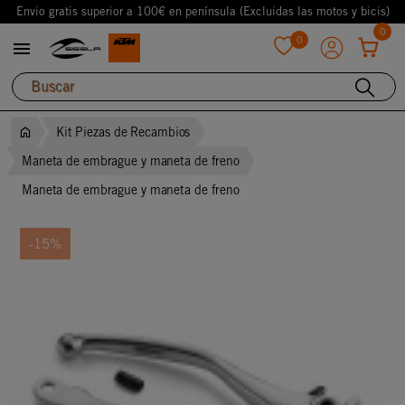
Envio gratis superior a 100€ en península (Excluidas las motos y bicis)
0
0

favorite
Kit Piezas de Recambios
Maneta de embrague y maneta de freno
Maneta de embrague y maneta de freno
-15%