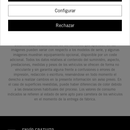
COMPRAR
COMPRAR
COMPRA
Configurar
Rechazar
Determinadas características de los vehículos que aparecen en las
imágenes pueden variar con respecto a los modelos de serie, y algunas
imágenes muestran equipamiento opcional, disponible por un coste
adicional. Todos los datos relativos al contenido del suministro, aspecto,
prestaciones, medidas y pesos de los vehículos se ofrecen de forma no
vinculante y sin garantía alguna frente a confusiones o errores de
impresión, redacción o escritura; reservándose en todo momento el
derecho a realizar cambios en la presente información sin aviso previo. En
el caso de superficies revestidas, puede haber diferencias de color debido
a las desviaciones habituales del proceso. Los valores de consumo
indicados se refieren al estado de serie apto para carretera de los vehículos
en el momento de la entrega de fábrica.