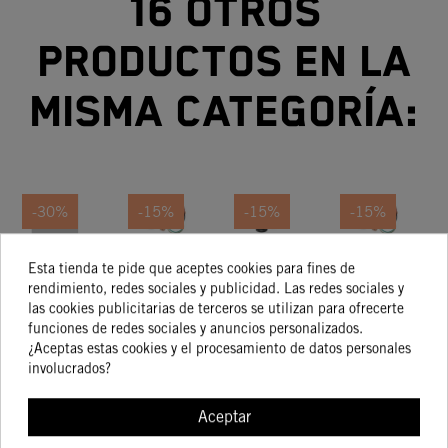
16 otros
productos en la
misma categoría:
-30%
-15%
-15%
-15%
JUNTA
JUEGO
JUEGO
JUEGO
Esta tienda te pide que aceptes cookies para fines de
BASE
DE
DE
DE
rendimiento, redes sociales y publicidad. Las redes sociales y
CILINDRO
JUNTAS
PUÑOS
JUNTAS
las cookies publicitarias de terceros se utilizan para ofrecerte
9,44 €
33,70 €
20,69 €
65,58 €
6,61 €
28,64 €
17,59 €
55,74 €
funciones de redes sociales y anuncios personalizados.
0,5MM
DE
KTM
DE
¿Aceptas estas cookies y el procesamiento de datos personales
03
CILINDRO
DUKE
CILINDRO
C
involucrados?
125 /
200 11-
Aceptar
COMPRAR
COMPRAR
COMPRAR
COMPRA
14