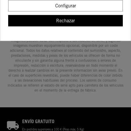
Configurar
Rechazar
Determinadas características de los vehículos que aparecen en las
imágenes pueden variar con respecto a los modelos de serie, y algunas
imágenes muestran equipamiento opcional, disponible por un coste
adicional. Todos los datos relativos al contenido del suministro, aspecto,
prestaciones, medidas y pesos de los vehículos se ofrecen de forma no
vinculante y sin garantía alguna frente a confusiones o errores de
impresión, redacción o escritura; reservándose en todo momento el
derecho a realizar cambios en la presente información sin aviso previo. En
el caso de superficies revestidas, puede haber diferencias de color debido
a las desviaciones habituales del proceso. Los valores de consumo
indicados se refieren al estado de serie apto para carretera de los vehículos
en el momento de la entrega de fábrica.
ENVÍO GRATUITO
En pedidos superiores a 100 € (Peso máx. 5 Kg)