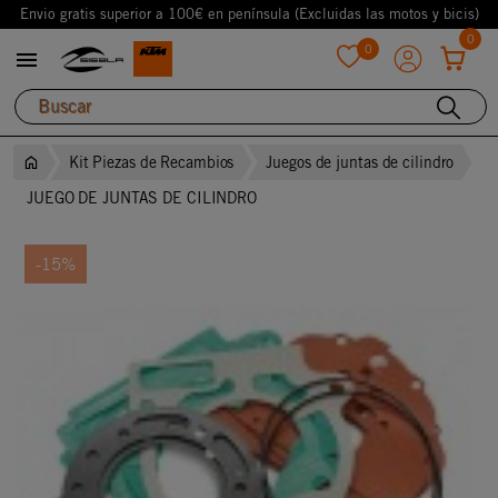
Envio gratis superior a 100€ en península (Excluidas las motos y bicis)
0
0

favorite
Kit Piezas de Recambios
Juegos de juntas de cilindro
JUEGO DE JUNTAS DE CILINDRO
-15%