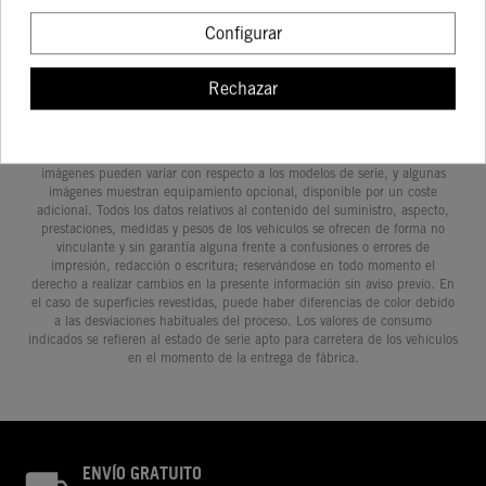
Configurar
Rechazar
Determinadas características de los vehículos que aparecen en las
imágenes pueden variar con respecto a los modelos de serie, y algunas
imágenes muestran equipamiento opcional, disponible por un coste
adicional. Todos los datos relativos al contenido del suministro, aspecto,
prestaciones, medidas y pesos de los vehículos se ofrecen de forma no
vinculante y sin garantía alguna frente a confusiones o errores de
impresión, redacción o escritura; reservándose en todo momento el
derecho a realizar cambios en la presente información sin aviso previo. En
el caso de superficies revestidas, puede haber diferencias de color debido
a las desviaciones habituales del proceso. Los valores de consumo
indicados se refieren al estado de serie apto para carretera de los vehículos
en el momento de la entrega de fábrica.
ENVÍO GRATUITO