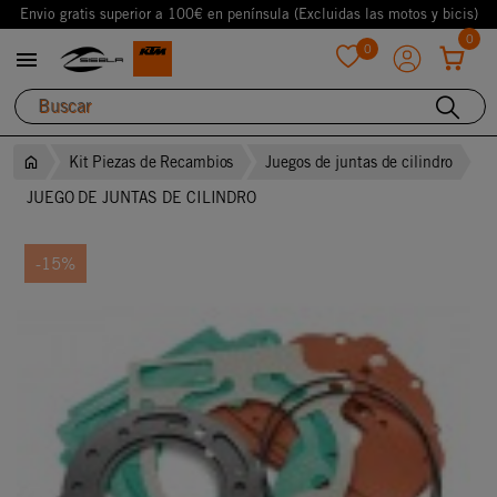
Envio gratis superior a 100€ en península (Excluidas las motos y bicis)
0
0

favorite
Kit Piezas de Recambios
Juegos de juntas de cilindro
JUEGO DE JUNTAS DE CILINDRO
-15%