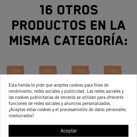
16 otros
productos en la
misma categoría:
-15%
-15%
-15%
-15%
Esta tienda te pide que aceptes cookies para fines de
JUEGO
JUEGO
JUEGO
JUEGO
rendimiento, redes sociales y publicidad. Las redes sociales y
DE
DE
DE
DE
las cookies publicitarias de terceros se utilizan para ofrecerte
JUNTAS
JUNTAS
JUNTAS
JUNTAS
68,61 €
60,62 €
65,58 €
37,87 €
funciones de redes sociales y anuncios personalizados.
58,32 €
51,53 €
55,74 €
32,19 €
DE
DE
DE
DE
¿Aceptas estas cookies y el procesamiento de datos personales
CILINDRO
CILINDRO
CILINDRO
CILINDRO
C
involucrados?
Aceptar
COMPRAR
COMPRAR
COMPRAR
COMPRA