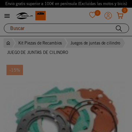
Envio gratis superior a 100€ en península (Excluidas las motos y bicis)
0
0

favorite
Kit Piezas de Recambios
Juegos de juntas de cilindro
JUEGO DE JUNTAS DE CILINDRO
-15%