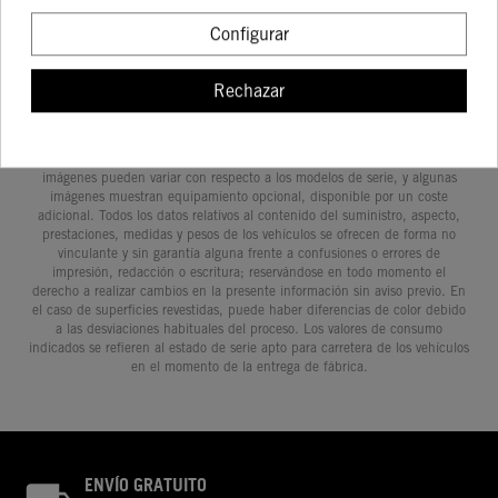
Configurar
Rechazar
Determinadas características de los vehículos que aparecen en las
imágenes pueden variar con respecto a los modelos de serie, y algunas
imágenes muestran equipamiento opcional, disponible por un coste
adicional. Todos los datos relativos al contenido del suministro, aspecto,
prestaciones, medidas y pesos de los vehículos se ofrecen de forma no
vinculante y sin garantía alguna frente a confusiones o errores de
impresión, redacción o escritura; reservándose en todo momento el
derecho a realizar cambios en la presente información sin aviso previo. En
el caso de superficies revestidas, puede haber diferencias de color debido
a las desviaciones habituales del proceso. Los valores de consumo
indicados se refieren al estado de serie apto para carretera de los vehículos
en el momento de la entrega de fábrica.
ENVÍO GRATUITO