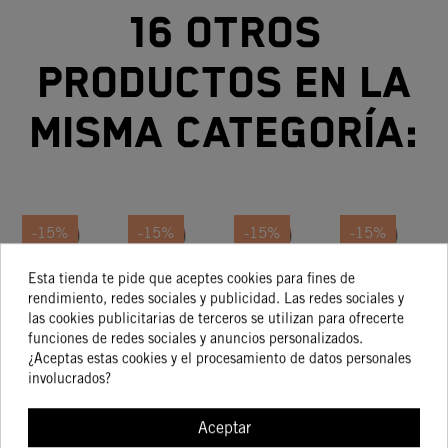
16 otros
productos en la
misma categoría:
-15%
-15%
-15%
-15%
Esta tienda te pide que aceptes cookies para fines de
JUEGO
JUEGO
JUEGO
JUEGO
rendimiento, redes sociales y publicidad. Las redes sociales y
DE
DE
DE
DE
las cookies publicitarias de terceros se utilizan para ofrecerte
JUNTAS
JUNTAS
JUNTAS
JUNTAS
71,81 €
68,61 €
42,41 €
65,58 €
funciones de redes sociales y anuncios personalizados.
61,04 €
58,32 €
36,05 €
55,74 €
DE
DE
DE
DE
¿Aceptas estas cookies y el procesamiento de datos personales
CILINDRO
CILINDRO
CILINDRO
CILINDRO
C
involucrados?
Aceptar
COMPRAR
COMPRAR
COMPRAR
COMPRA