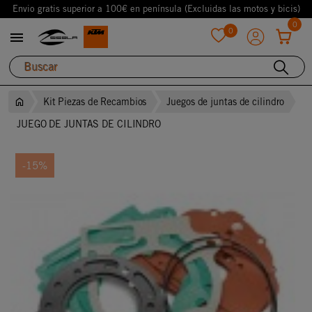
Envio gratis superior a 100€ en península (Excluidas las motos y bicis)
0
0

favorite
Kit Piezas de Recambios
Juegos de juntas de cilindro
JUEGO DE JUNTAS DE CILINDRO
-15%