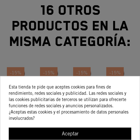
16 otros
productos en la
misma categoría:
-15%
-15%
-15%
-15%
Esta tienda te pide que aceptes cookies para fines de
JUEGO
JUEGO
JUEGO
JUEGO
rendimiento, redes sociales y publicidad. Las redes sociales y
DE
DE
DE
DE
las cookies publicitarias de terceros se utilizan para ofrecerte
JUNTAS
JUNTAS
JUNTAS
JUNTAS
63,77 €
33,70 €
60,86 €
71,81 €
funciones de redes sociales y anuncios personalizados.
54,20 €
28,64 €
51,73 €
61,04 €
DE
DE
DE
DE
¿Aceptas estas cookies y el procesamiento de datos personales
CILINDRO
CILINDRO
CILINDRO
CILINDRO
C
involucrados?
Aceptar
COMPRAR
COMPRAR
COMPRAR
COMPRA