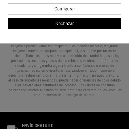
Configurar
Rechazar
Determinadas características de los vehículos que aparecen en las
imágenes pueden variar con respecto a los modelos de serie, y algunas
imágenes muestran equipamiento opcional, disponible por un coste
adicional. Todos los datos relativos al contenido del suministro, aspecto,
prestaciones, medidas y pesos de los vehículos se ofrecen de forma no
vinculante y sin garantía alguna frente a confusiones o errores de
impresión, redacción o escritura; reservándose en todo momento el
derecho a realizar cambios en la presente información sin aviso previo. En
el caso de superficies revestidas, puede haber diferencias de color debido
a las desviaciones habituales del proceso. Los valores de consumo
indicados se refieren al estado de serie apto para carretera de los vehículos
en el momento de la entrega de fábrica.
ENVÍO GRATUITO