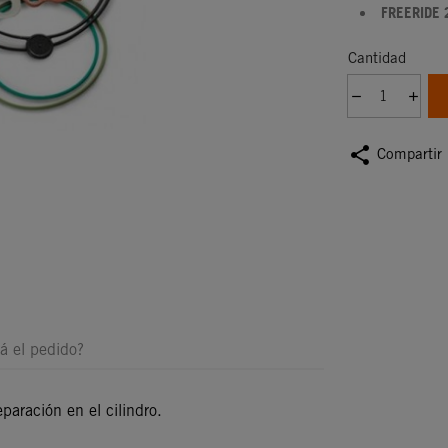
FREERIDE 
Cantidad
share
Compartir
á el pedido?
eparación en el cilindro.