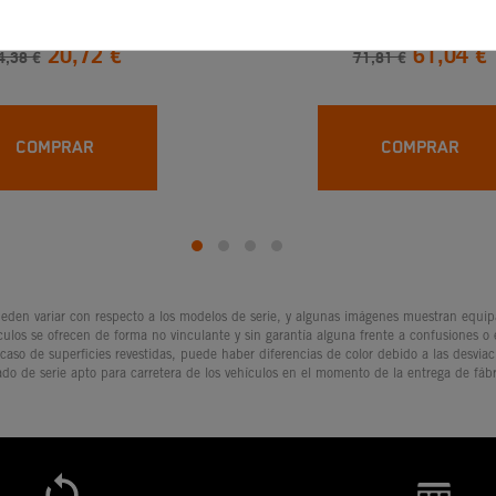
20,72 €
61,04 €
4,38 €
71,81 €
COMPRAR
COMPRAR
den variar con respecto a los modelos de serie, y algunas imágenes muestran equipam
culos se ofrecen de forma no vinculante y sin garantía alguna frente a confusiones o
 caso de superficies revestidas, puede haber diferencias de color debido a las desvia
ado de serie apto para carretera de los vehículos en el momento de la entrega de fábr