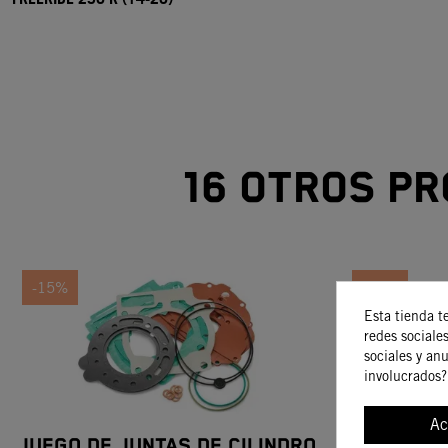
16 otros pr
-15%
-15%
Esta tienda t
redes sociales
sociales y an
involucrados?
Ac
JUEGO DE JUNTAS DE CILINDRO
Ju