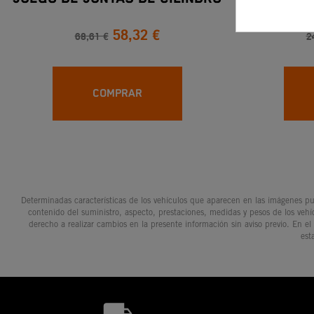
58,32 €
68,61 €
2
COMPRAR
Determinadas características de los vehículos que aparecen en las imágenes pue
contenido del suministro, aspecto, prestaciones, medidas y pesos de los vehí
derecho a realizar cambios en la presente información sin aviso previo. En el
est