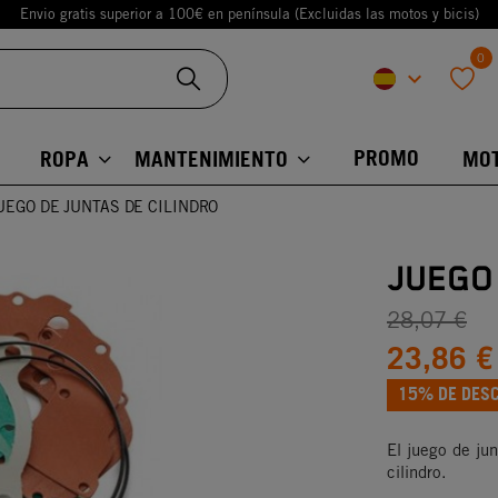
Envio gratis superior a 100€ en península (Excluidas las motos y bicis)
0
keyboard_arrow_down
favorite
PROMO
ROPA
MANTENIMIENTO
MO
UEGO DE JUNTAS DE CILINDRO
JUEGO
28,07 €
23,86 €
15% DE DES
El juego de jun
cilindro.