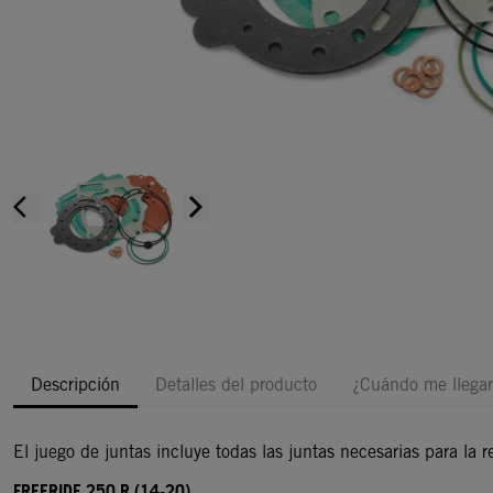
arrow_back_ios
arrow_forward_ios
Descripción
Detalles del producto
¿Cuándo me llegar
El juego de juntas incluye todas las juntas necesarias para la r
FREERIDE 250 R (14-20)