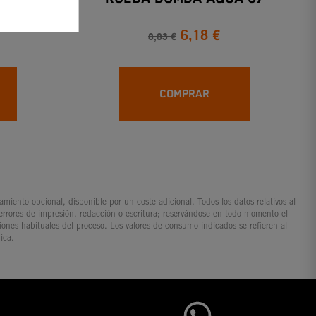
6,18 €
8,83 €
COMPRAR
iento opcional, disponible por un coste adicional. Todos los datos relativos al
 errores de impresión, redacción o escritura; reservándose en todo momento el
ciones habituales del proceso. Los valores de consumo indicados se refieren al
ica.