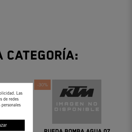
a categoría:
-30%
blicidad. Las
es de redes
s personales
zar
CILINDRO
RUEDA BOMBA AGUA 07