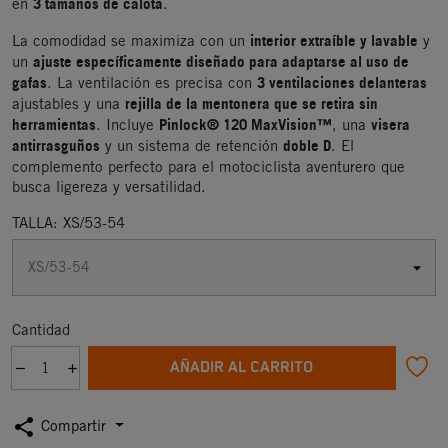
3 tamaños de calota
en
.
interior extraíble y lavable
La comodidad se maximiza con un
y
ajuste específicamente diseñado para adaptarse al uso de
un
gafas
3 ventilaciones delanteras
. La ventilación es precisa con
rejilla de la mentonera que se retira sin
ajustables y una
herramientas
Pinlock® 120 MaxVision™
visera
. Incluye
, una
antirrasguños
doble D
y un sistema de retención
. El
complemento perfecto para el motociclista aventurero que
busca ligereza y versatilidad.
TALLA: XS/53-54
Cantidad
AÑADIR AL CARRITO
share
Compartir