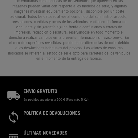
Determinadas características de los vehículos que aparecen en las
imágenes pueden variar con respecto a los modelos de serie, y algunas
imágenes muestran equipamiento opcional, disponible por un coste
adicional. Todos los datos relativos al contenido del suministro, aspecto,
prestaciones, medidas y pesos de los vehículos se ofrecen de forma no
vinculante y sin garantía alguna frente a confusiones o errores de
impresión, redacción o escritura; reservándose en todo momento el
derecho a realizar cambios en la presente información sin aviso previo. En
el caso de superficies revestidas, puede haber diferencias de color debido
a las desviaciones habituales del proceso. Los valores de consumo
indicados se refieren al estado de serie apto para carretera de los vehículos
en el momento de la entrega de fábrica.
ENVÍO GRATUITO
En pedidos superiores a 100 € (Peso máx. 5 Kg)
POLÍTICA DE DEVOLUCIONES
ÚLTIMAS NOVEDADES