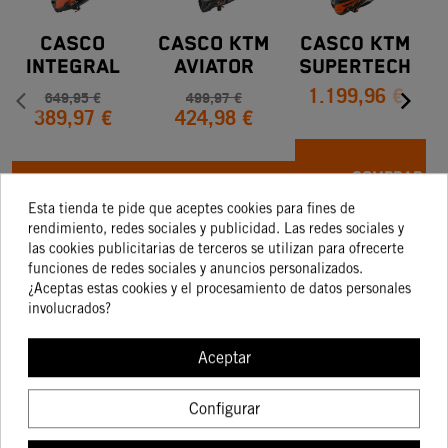
CASCO
CASCO KTM
Casco KTM
INTEGRAL
AVIATOR
Supertech
1.199,96 €
KTM SHARK
ACE 2.0
R10
649,95 €
499,97 €
389,97 €
424,98 €
RACE-R
HPC
Carbono
C
PRO FIBRA
DE VIDRIO
COMPRAR
COMPRAR
COMPRAR
Esta tienda te pide que aceptes cookies para fines de
rendimiento, redes sociales y publicidad. Las redes sociales y
las cookies publicitarias de terceros se utilizan para ofrecerte
funciones de redes sociales y anuncios personalizados.
¿Aceptas estas cookies y el procesamiento de datos personales
involucrados?
16 otros
Aceptar
productos en la
Configurar
misma categoría: