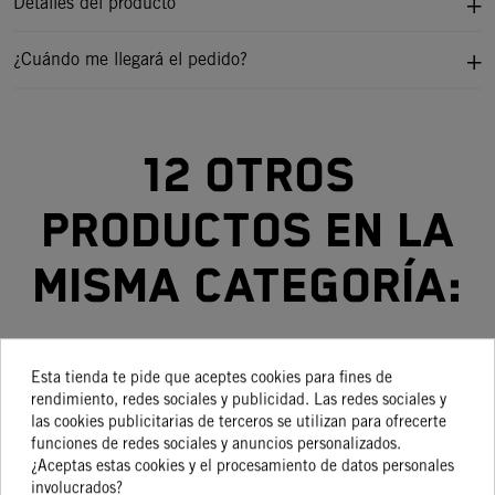
Detalles del producto
¿Cuándo me llegará el pedido?
12 otros
productos en la
misma categoría:
Esta tienda te pide que aceptes cookies para fines de
-30%
-30%
-35%
-15%
rendimiento, redes sociales y publicidad. Las redes sociales y
las cookies publicitarias de terceros se utilizan para ofrecerte
funciones de redes sociales y anuncios personalizados.
CARENADO
CARENADO
DEPOSITO
CARENADO
D
¿Aceptas estas cookies y el procesamiento de datos personales
DELANTERO
IZQUIERDO
COMBUSTIBLE
LATERAL
involucrados?