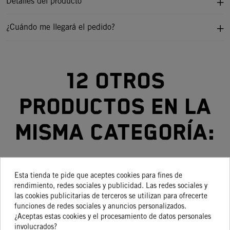
Detalles del producto
¿Cuándo me llegará el pedido?
12 otros
productos en la
misma categoría:
Esta tienda te pide que aceptes cookies para fines de
-35%
-15%
-30%
-20%
rendimiento, redes sociales y publicidad. Las redes sociales y
las cookies publicitarias de terceros se utilizan para ofrecerte
funciones de redes sociales y anuncios personalizados.
DEPOSITO
DEPOSITO
CARENADO
CARENADO
C
¿Aceptas estas cookies y el procesamiento de datos personales
COMBUSTIBLE
11 L
DELANTERO
DEL TANQUE
involucrados?