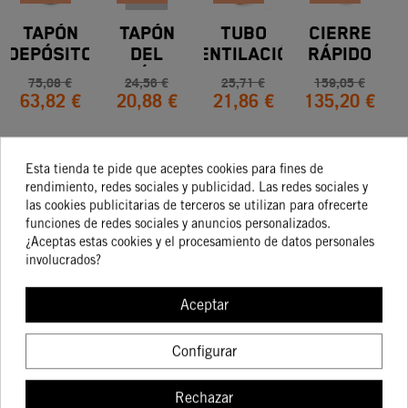
TAPÓN
TAPÓN
TUBO
CIERRE
DEPÓSITO
DEL
VENTILACIÓN
RÁPIDO
FACTORY
DEPÓSITO
DE
75,08 €
24,56 €
25,71 €
159,05 €
63,82 €
20,88 €
21,86 €
135,20 €
CPL.
DEPÓSITO
D
DE
GASOLINA
G
P
Esta tienda te pide que aceptes cookies para fines de
COMPRAR
COMPRAR
COMPRAR
COMPRA
9
rendimiento, redes sociales y publicidad. Las redes sociales y
las cookies publicitarias de terceros se utilizan para ofrecerte
funciones de redes sociales y anuncios personalizados.
¿Aceptas estas cookies y el procesamiento de datos personales
involucrados?
Aceptar
Los clientes que
Configurar
adquirieron este
Rechazar