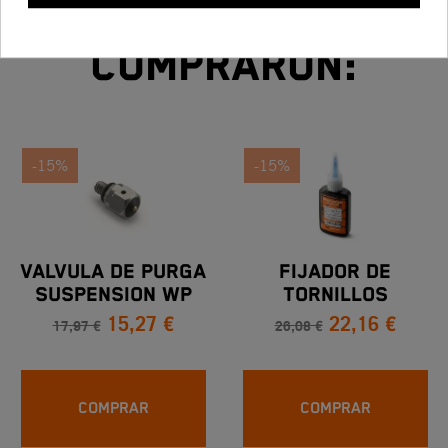
producto también
compraron:
-15%
-15%
VALVULA DE PURGA
FIJADOR DE
SUSPENSION WP
TORNILLOS
15,27 €
22,16 €
KTM
17,97 €
26,08 €
COMPRAR
COMPRAR