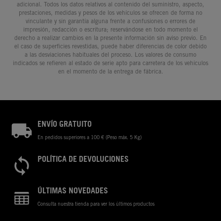
adicional. Todos los datos relativos al contenido del suministro, aspecto,
prestaciones, medidas y pesos de los vehículos se ofrecen de forma no
vinculante y sin garantía alguna frente a confusiones o errores de
impresión, redacción o escritura; reservándose en todo momento el
derecho a realizar cambios en la presente información sin aviso previo. En
el caso de superficies revestidas, puede haber diferencias de color debido
a las desviaciones habituales del proceso. Los valores de consumo
indicados se refieren al estado de serie apto para carretera de los vehículos
en el momento de la entrega de fábrica.
ENVÍO GRATUITO
En pedidos superiores a 100 € (Peso máx. 5 Kg)
POLÍTICA DE DEVOLUCIONES
ÚLTIMAS NOVEDADES
Consulta nuestra tienda para ver los últimos productos