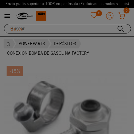
Envio gratis superior a 100€ en península (Excluidas las motos y bicis)
0
0

favorite
POWERPARTS
DEPÓSITOS
CONEXIÓN BOMBA DE GASOLINA FACTORY
-15%