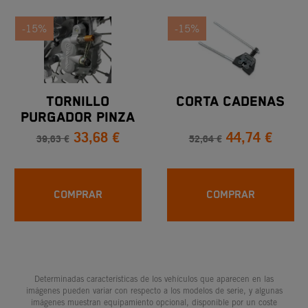
-15%
-15%
TORNILLO
CORTA CADENAS
PURGADOR PINZA
33,68 €
44,74 €
FRENO
39,63 €
52,64 €
COMPRAR
COMPRAR
Determinadas características de los vehículos que aparecen en las
imágenes pueden variar con respecto a los modelos de serie, y algunas
imágenes muestran equipamiento opcional, disponible por un coste