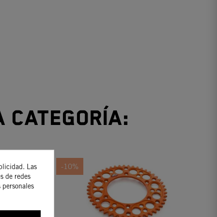
a categoría:
-10%
blicidad. Las
es de redes
s personales