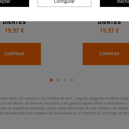
eptar
Configurar
Recha
DE SALIDA KTM 16
PIÑÓN DE SALIDA K
DIENTES
DIENTES
19,97 €
19,97 €
COMPRAR
COMPRAR
den variar con respecto a los modelos de serie, y algunas imágenes muestran equipam
culos se ofrecen de forma no vinculante y sin garantía alguna frente a confusiones o
 caso de superficies revestidas, puede haber diferencias de color debido a las desvia
ado de serie apto para carretera de los vehículos en el momento de la entrega de fábr