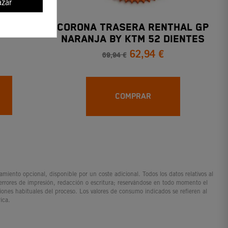
zar
TM 17
CORONA TRASERA RENTHAL GP
NARANJA BY KTM 52 DIENTES
62,94 €
69,94 €
COMPRAR
iento opcional, disponible por un coste adicional. Todos los datos relativos al
 errores de impresión, redacción o escritura; reservándose en todo momento el
ciones habituales del proceso. Los valores de consumo indicados se refieren al
ica.