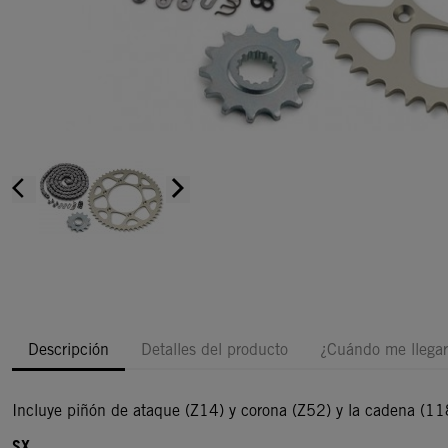
arrow_back_ios
arrow_forward_ios
Descripción
Detalles del producto
¿Cuándo me llegar
Incluye piñón de ataque (Z14) y corona (Z52) y la cadena (118
SX