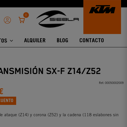
0
ALQUILER
BLOG
CONTACTO
TOS
ANSMISIÓN SX-F Z14/Z52
Ref:
00050002009
€
CUENTO
de ataque (Z14) y corona (Z52) y la cadena (118 eslabones sin