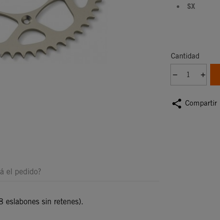
SX
Cantidad
share
Compartir
á el pedido?
 eslabones sin retenes).