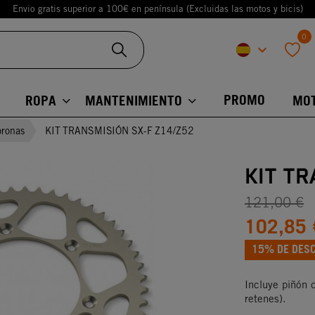
Envio gratis superior a 100€ en península (Excluidas las motos y bicis)
0
keyboard_arrow_down
favorite
PROMO
ROPA
MANTENIMIENTO
MO
oronas
KIT TRANSMISIÓN SX-F Z14/Z52
KIT TR
121,00 €
102,85 
15% DE DES
Incluye piñón 
retenes).