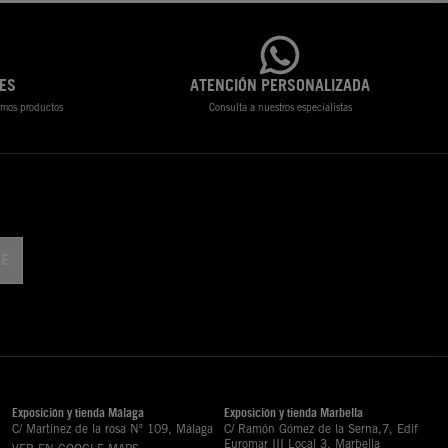
ES
ATENCIÓN PERSONALIZADA
timos productos
Consulta a nuestros especialistas
Exposición y tienda Málaga
Exposición y tienda Marbella
C/ Martinez de la rosa Nº 109, Málaga
C/ Ramón Gómez de la Serna,7, Edif
Euromar III Local 3, Marbella