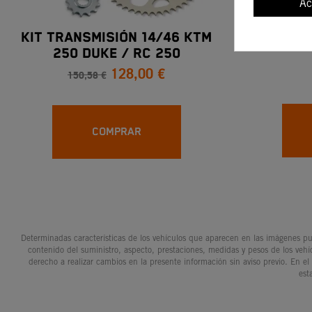
Ac
KIT TRANSMISIÓN 14/46 KTM
PIÑÓN 
250 Duke / RC 250
128,00 €
150,58 €
COMPRAR
Determinadas características de los vehículos que aparecen en las imágenes pue
contenido del suministro, aspecto, prestaciones, medidas y pesos de los vehí
derecho a realizar cambios en la presente información sin aviso previo. En el
est