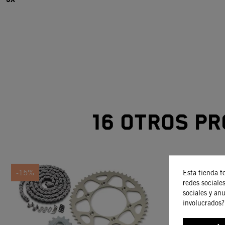
16 otros pr
-15%
Esta tienda t
redes sociales
sociales y an
involucrados?