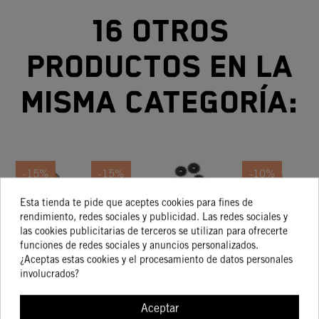
16 otros
productos en la
misma categoría:
-15%
-15%
-10%
Esta tienda te pide que aceptes cookies para fines de
KIT
CORONA
PIÑÓN
CORONA
rendimiento, redes sociales y publicidad. Las redes sociales y
TRANSMISIÓN
TRASERA
DE
TRASERA
TR
las cookies publicitarias de terceros se utilizan para ofrecerte
19,97 €
14/50 KTM
KTM
SALIDA
RENTHAL
1
funciones de redes sociales y anuncios personalizados.
170,01 €
69,09 €
69,94 €
144,50 €
58,73 €
62,94 €
250/300/500
SUPERSPROX
KTM 16
GP
25
¿Aceptas estas cookies y el procesamiento de datos personales
EXC Six Days
STEALTH 48
DIENTES
NEGRA
involucrados?
DIENTES
BY KTM
COMPRAR
48
Aceptar