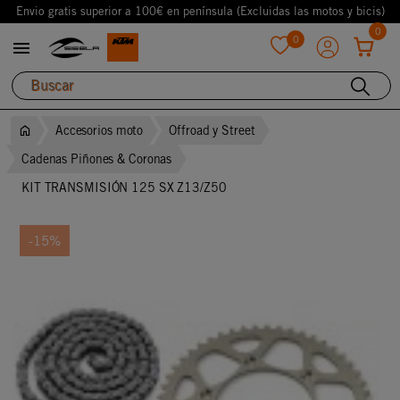
Envio gratis superior a 100€ en península (Excluidas las motos y bicis)
0
0

favorite
Accesorios moto
Offroad y Street
Cadenas Piñones & Coronas
KIT TRANSMISIÓN 125 SX Z13/Z50
-15%