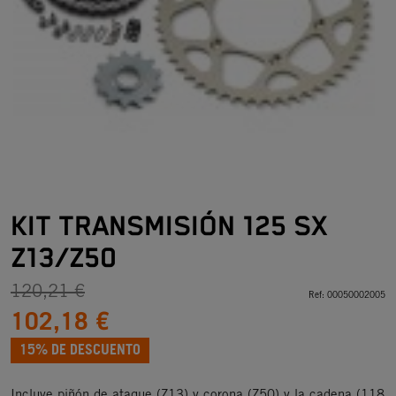
KIT TRANSMISIÓN 125 SX
Z13/Z50
120,21 €
Ref:
00050002005
102,18 €
15% DE DESCUENTO
Incluye piñón de ataque (Z13) y corona (Z50) y la cadena (118