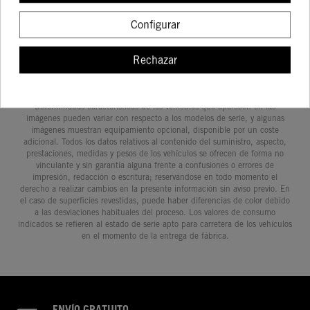
COMPRAR
COMPRAR
COMPRA
DIENTES
Configurar
Rechazar
Determinadas características de los vehículos que aparecen en las
imágenes pueden variar con respecto a los modelos de serie, y algunas
imágenes muestran equipamiento opcional, disponible por un coste
adicional. Todos los datos relativos al contenido del suministro, aspecto,
prestaciones, medidas y pesos de los vehículos se ofrecen de forma no
vinculante y sin garantía alguna frente a confusiones o errores de
impresión, redacción o escritura; reservándose en todo momento el
derecho a realizar cambios en la presente información sin aviso previo. En
el caso de superficies revestidas, puede haber diferencias de color debido
a las desviaciones habituales del proceso. Los valores de consumo
indicados se refieren al estado de serie apto para carretera de los vehículos
en el momento de la entrega de fábrica.