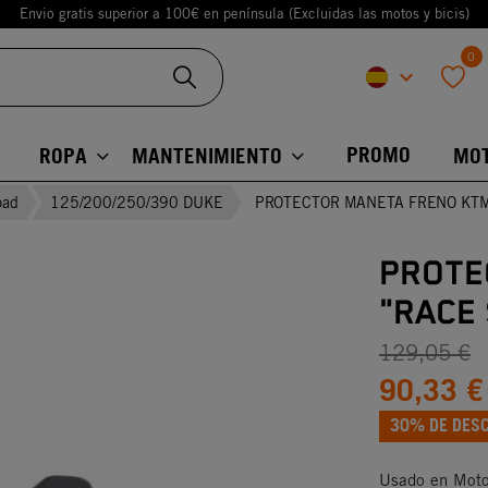
Envio gratis superior a 100€ en península (Excluidas las motos y bicis)
0
keyboard_arrow_down
favorite
PROMO
ROPA
MANTENIMIENTO
MO
oad
125/200/250/390 DUKE
PROTECTOR MANETA FRENO KTM
PROTE
"RACE 
129,05 €
90,33 €
30% DE DES
Usado en Moto