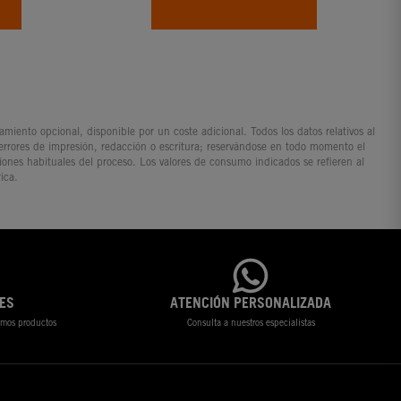
iento opcional, disponible por un coste adicional. Todos los datos relativos al
 errores de impresión, redacción o escritura; reservándose en todo momento el
ciones habituales del proceso. Los valores de consumo indicados se refieren al
ica.
ES
ATENCIÓN PERSONALIZADA
timos productos
Consulta a nuestros especialistas