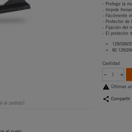
- Protege la m
- Impide frena
- Fácilmente i
- Protector de
- Fijación del 
- El protector 
125/200/2
RC 125/20
Cantidad

Últimas un
share
Compartir
á el pedido?
con el suelo