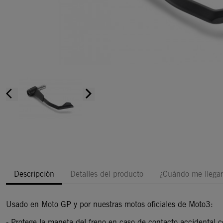
arrow_back_ios
arrow_forward_ios
Descripción
Detalles del producto
¿Cuándo me llegar
Usado en Moto GP y por nuestras motos oficiales de Moto3:
- Protege la maneta del freno en caso de contacto accidental 