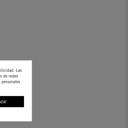
blicidad. Las
es de redes
s personales
zar