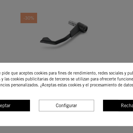
-30%
PROTECTOR MANETA KTM
EMBRAGUE "RACE STYLE"
e pide que aceptes cookies para fines de rendimiento, redes sociales y pu
90,33 €
 y las cookies publicitarias de terceros se utilizan para ofrecerte funcion
129,05 €
uncios personalizados. ¿Aceptas estas cookies y el procesamiento de dato
COMPRAR
eptar
Configurar
Recha