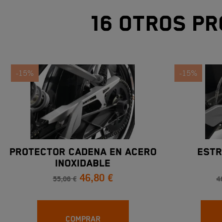
16 otros pr
-15%
-15%
PROTECTOR CADENA EN ACERO
ESTR
INOXIDABLE
46,80 €
55,06 €
4
COMPRAR