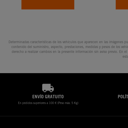
Determinadas características de los vehículos que aparecen en las imágenes pue
contenido del suministro, aspecto, prestaciones, medidas y pesos de los vehí
derecho a realizar cambios en la presente información sin aviso previo. En el
est
ENVÍO GRATUITO
POLÍ
En pedidos superiores a 100 € (Peso máx. 5 Kg)