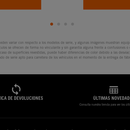
den variar con respecto a los modelos de serie, y algunas imágenes muestran equipam
culos se ofrecen de forma no vinculante y sin garantía alguna frente a confusiones o
 caso de superficies revestidas, puede haber diferencias de color debido a las desvia
ado de serie apto para carretera de los vehículos en el momento de la entrega de fábr
TICA DE DEVOLUCIONES
ÚLTIMAS NOVEDAD
Consulta nuestra tienda para ver los úl