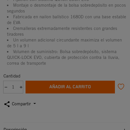
Montaje o desmontaje de la bolsa sobredepósito en pocos
segundos
Fabricada en nailon balístico 1680D con una base estable
de EVA
Cremalleras extremadamente resistentes con grandes
tiradores
Un volumen adicional circundante maximiza el volumen
de 5 l a 9 l
Volumen de suministro: Bolsa sobredepósito, sistema
QUICK-LOCK EVO, cubierta de protección contra la lluvia,
correa de transporte
Cantidad
AÑADIR AL CARRITO
share
Compartir
Descripción