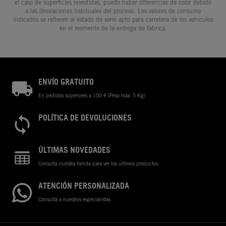
el caso de superficies revestidas, puede haber diferencias de color debido
a las desviaciones habituales del proceso. Los valores de consumo
indicados se refieren al estado de serie apto para carretera de los vehículos
en el momento de la entrega de fábrica.
ENVÍO GRATUITO
En pedidos superiores a 100 € (Peso máx. 5 Kg)
POLÍTICA DE DEVOLUCIONES
ÚLTIMAS NOVEDADES
Consulta nuestra tienda para ver los últimos productos
ATENCIÓN PERSONALIZADA
Consulta a nuestros especialistas