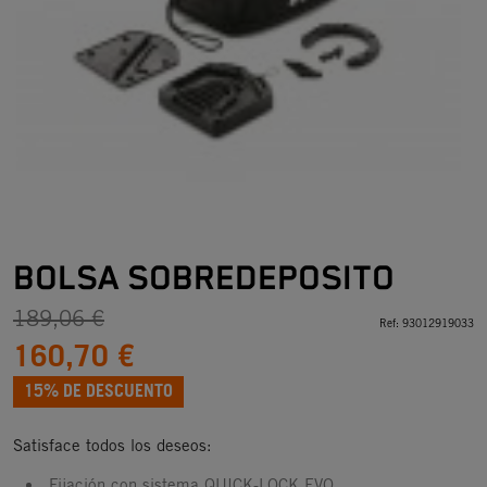
BOLSA SOBREDEPOSITO
189,06 €
Ref:
93012919033
160,70 €
15% DE DESCUENTO
Satisface todos los deseos:
Fijación con sistema QUICK-LOCK EVO