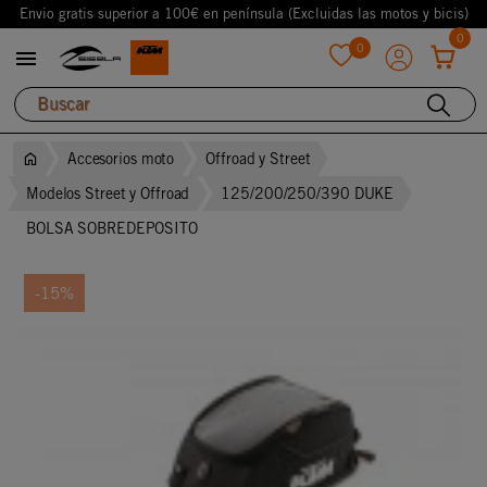
Envio gratis superior a 100€ en península (Excluidas las motos y bicis)
0
0

favorite
Accesorios moto
Offroad y Street
Modelos Street y Offroad
125/200/250/390 DUKE
BOLSA SOBREDEPOSITO
-15%