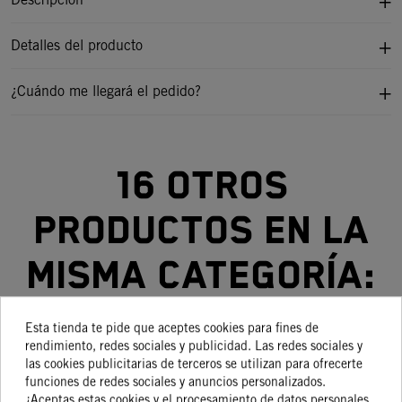
Detalles del producto
¿Cuándo me llegará el pedido?
16 otros
productos en la
misma categoría:
Esta tienda te pide que aceptes cookies para fines de
rendimiento, redes sociales y publicidad. Las redes sociales y
las cookies publicitarias de terceros se utilizan para ofrecerte
-15%
-15%
-15%
-15%
funciones de redes sociales y anuncios personalizados.
¿Aceptas estas cookies y el procesamiento de datos personales