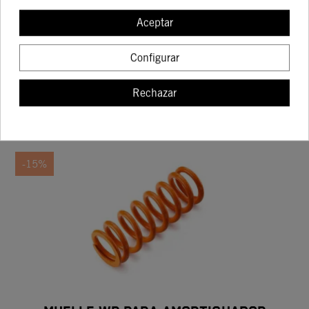
MUELLE WP PARA AMORTIGUADOR
Aceptar
TRASERO KTM EXC 69N/MM NARANJA
94,42 €
111,08 €
Configurar
Rechazar
COMPRAR
-15%