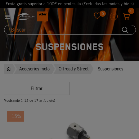
Envio gratis superior a 100€ en península (Excluidas las motos y bicis)
0
0

favorite
Suspensiones
Accesorios moto
Offroad y Street
Suspensiones
Filtrar
Mostrando 1-12 de 17 artículo(s)
-15%