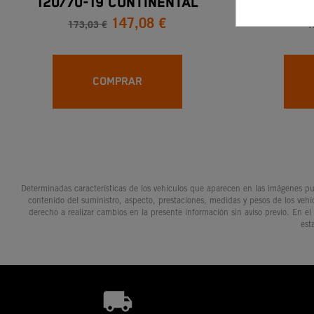
120/70-19 CONTINENTAL
DELANTER
147,08 €
TRAILATTACK II
173,03 €
4
COMPRAR
Determinadas características de los vehículos que aparecen en las imágenes pue
contenido del suministro, aspecto, prestaciones, medidas y pesos de los vehí
derecho a realizar cambios en la presente información sin aviso previo. En el
est