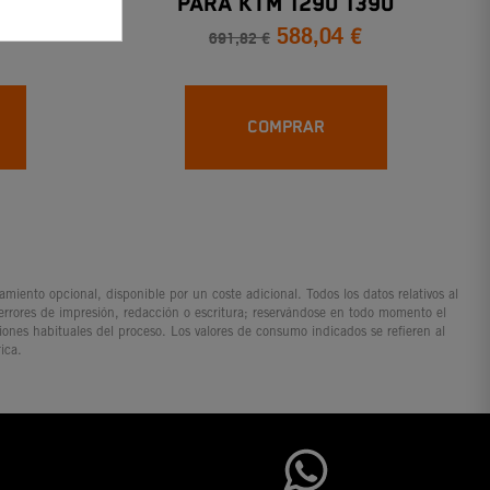
REERIDE
PARA KTM 1290 1390
588,04 €
SUPERADVENTURE
691,82 €
COMPRAR
iento opcional, disponible por un coste adicional. Todos los datos relativos al
 errores de impresión, redacción o escritura; reservándose en todo momento el
ciones habituales del proceso. Los valores de consumo indicados se refieren al
ica.