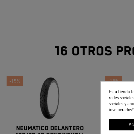
16 otros pr
-15%
-15%
Esta tienda t
redes sociales
sociales y an
involucrados?
Ac
NEUMATICO DELANTERO
KIT RE