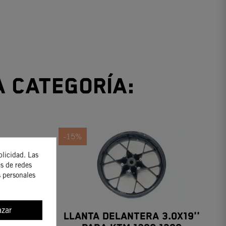
a categoría:
-15%
blicidad. Las
es de redes
s personales
zar
UEDA
LLANTA DELANTERA 3.0X19''