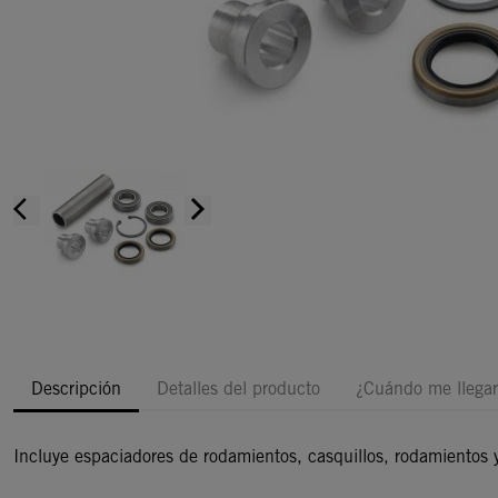
arrow_back_ios
arrow_forward_ios
Descripción
Detalles del producto
¿Cuándo me llegar
Incluye espaciadores de rodamientos, casquillos, rodamientos y