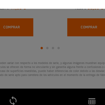
A KTM SX 50 /MINI
DELANTERA BY KTM F
41,65 €
60,06 €
& SX 85
9,01 €
70,66 €
COMPRAR
COMPRAR
den variar con respecto a los modelos de serie, y algunas imágenes muestran equipam
culos se ofrecen de forma no vinculante y sin garantía alguna frente a confusiones o
 caso de superficies revestidas, puede haber diferencias de color debido a las desvia
ado de serie apto para carretera de los vehículos en el momento de la entrega de fábr