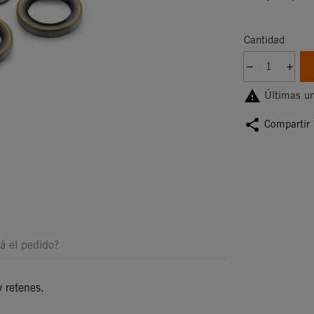
Cantidad

Últimas un
share
Compartir
á el pedido?
 retenes.