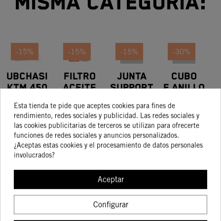
misma categoría:
-15%
-15%
-15%
-30%
SUBCHASIS
FILTRO
JUNTA
CUBO
A
KTM 450
ACEITE
SUPPORT
F.ANILLO
D
SXF 2018
CORTO
EJE
378,00 €
7,08 €
16,21 €
10,04 €
Esta tienda te pide que aceptes cookies para fines de
321,30 €
6,02 €
13,78 €
7,03 €
15X25X9
rendimiento, redes sociales y publicidad. Las redes sociales y
las cookies publicitarias de terceros se utilizan para ofrecerte
funciones de redes sociales y anuncios personalizados.
¿Aceptas estas cookies y el procesamiento de datos personales
COMPRAR
COMPRAR
COMPRAR
COMPRA
involucrados?
Aceptar
Configurar