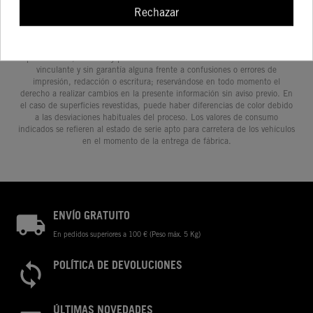
Determinadas características de los vehículos que aparecen en las
Rechazar
imágenes pueden variar con respecto a los modelos de serie, y algunas
imágenes muestran equipamiento opcional, disponible por un coste
adicional. Todos los datos relativos al contenido del suministro, aspecto,
prestaciones, medidas y pesos de los vehículos se ofrecen de forma no
vinculante y sin garantía alguna frente a confusiones o errores de
impresión, redacción o escritura; reservándose en todo momento el
derecho a realizar cambios en la presente información sin aviso previo. En
el caso de superficies revestidas, puede haber diferencias de color debido
a las desviaciones habituales del proceso. Los valores de consumo
indicados se refieren al estado de serie apto para carretera de los vehículos
en el momento de la entrega de fábrica.
ENVÍO GRATUITO
En pedidos superiores a 100 € (Peso máx. 5 Kg)
POLÍTICA DE DEVOLUCIONES
ÚLTIMAS NOVEDADES