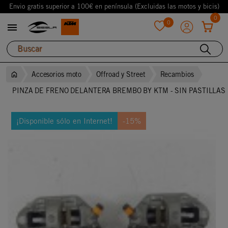
Envio gratis superior a 100€ en península (Excluidas las motos y bicis)
0
0

favorite
Accesorios moto
Offroad y Street
Recambios
PINZA DE FRENO DELANTERA BREMBO BY KTM - SIN PASTILLAS
¡Disponible sólo en Internet!
-15%