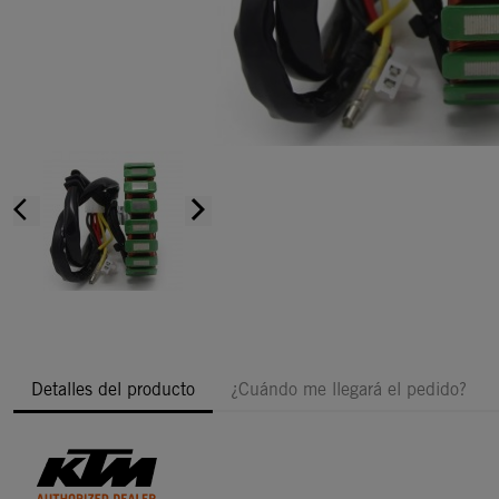
arrow_back_ios
arrow_forward_ios
Detalles del producto
¿Cuándo me llegará el pedido?