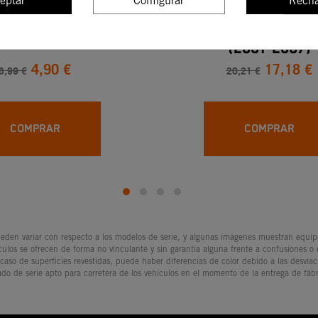
eptar
Configurar
Recha
9x1.9/2.35 AUTOV
FILTRO DE AIRE KTM E
(2001-2007)
4,90 €
17,18 €
6,99 €
20,21 €
COMPRAR
COMPRAR
den variar con respecto a los modelos de serie, y algunas imágenes muestran equipam
culos se ofrecen de forma no vinculante y sin garantía alguna frente a confusiones o
 caso de superficies revestidas, puede haber diferencias de color debido a las desvia
ado de serie apto para carretera de los vehículos en el momento de la entrega de fábr