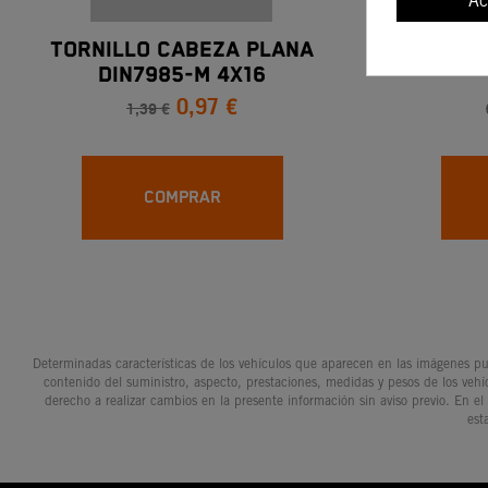
Ac
TORNILLO CABEZA PLANA
TUBE 2
DIN7985-M 4X16
0,97 €
1,39 €
COMPRAR
Determinadas características de los vehículos que aparecen en las imágenes pue
contenido del suministro, aspecto, prestaciones, medidas y pesos de los vehí
derecho a realizar cambios en la presente información sin aviso previo. En el
est