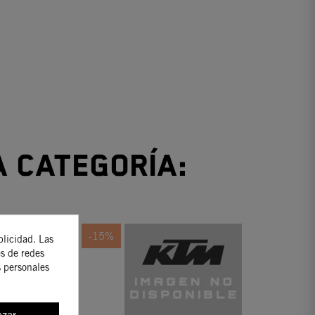
a categoría:
-15%
blicidad. Las
es de redes
s personales