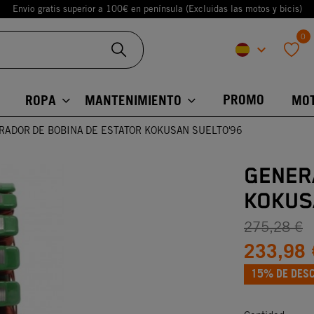
Envio gratis superior a 100€ en península (Excluidas las motos y bicis)
0
keyboard_arrow_down
favorite
PROMO
ROPA
MANTENIMIENTO
MO
RADOR DE BOBINA DE ESTATOR KOKUSAN SUELTO'96
GENER
KOKUS
275,28 €
233,98 
15% DE DES