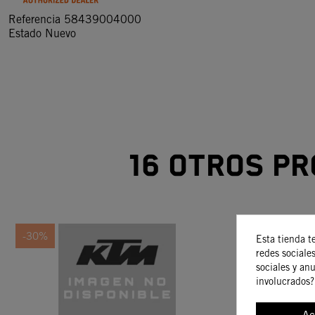
Referencia
58439004000
Estado
Nuevo
16 otros pr
-30%
-30%
Esta tienda t
redes sociales
sociales y an
involucrados?