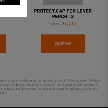
zar
XC / SX
PROTECT.CAP FOR LEVER
PERCH 13
27,77 €
32,67 €
COMPRAR
iento opcional, disponible por un coste adicional. Todos los datos relativos al
 errores de impresión, redacción o escritura; reservándose en todo momento el
ciones habituales del proceso. Los valores de consumo indicados se refieren al
ica.