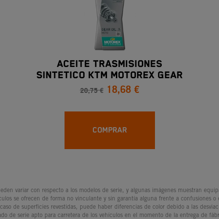
ACEITE TRASMISIONES
SINTETICO KTM MOTOREX GEAR
18,68 €
OIL 10W30 1L
20,75 €
COMPRAR
den variar con respecto a los modelos de serie, y algunas imágenes muestran equipam
culos se ofrecen de forma no vinculante y sin garantía alguna frente a confusiones o
 caso de superficies revestidas, puede haber diferencias de color debido a las desvia
ado de serie apto para carretera de los vehículos en el momento de la entrega de fábr