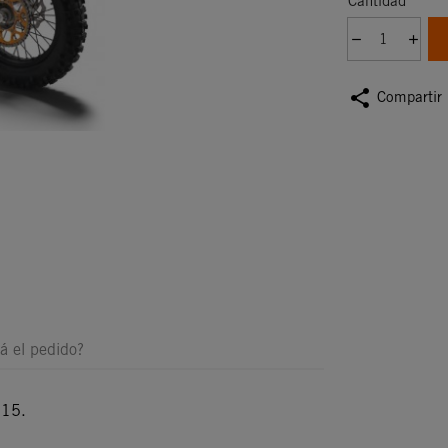
Cantidad
share
Compartir
á el pedido?
015.