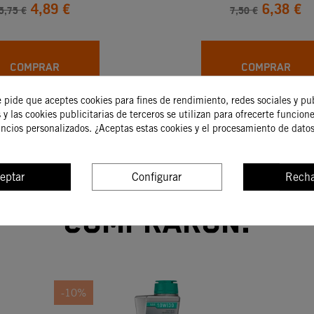
4,89 €
6,38 €
5,75 €
7,50 €
COMPRAR
COMPRAR
e pide que aceptes cookies para fines de rendimiento, redes sociales y pu
 y las cookies publicitarias de terceros se utilizan para ofrecerte funcion
uncios personalizados. ¿Aceptas estas cookies y el procesamiento de dato
eptar
Configurar
Recha
e adquirieron este 
compraron:
-10%