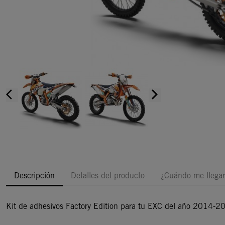
arrow_back_ios
arrow_forward_ios
Descripción
Detalles del producto
¿Cuándo me llegar
Kit de adhesivos Factory Edition para tu EXC del año 2014-2