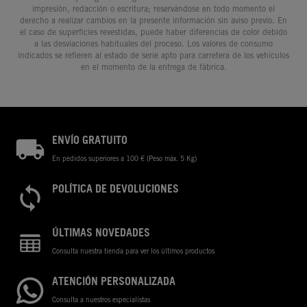
impresión, redacción o escritura; reservándose en todo momento el
derecho a realizar cambios en la presente información sin aviso previo. En
el caso de superficies revestidas, puede haber diferencias de color debido
a las desviaciones habituales del proceso. Los valores de consumo
indicados se refieren al estado de serie apto para carretera de los vehículos
en el momento de la entrega de fábrica.
ENVÍO GRATUITO
En pedidos superiores a 100 € (Peso máx. 5 Kg)
POLÍTICA DE DEVOLUCIONES
ÚLTIMAS NOVEDADES
Consulta nuestra tienda para ver los últimos productos
ATENCIÓN PERSONALIZADA
Consulta a nuestros especialistas