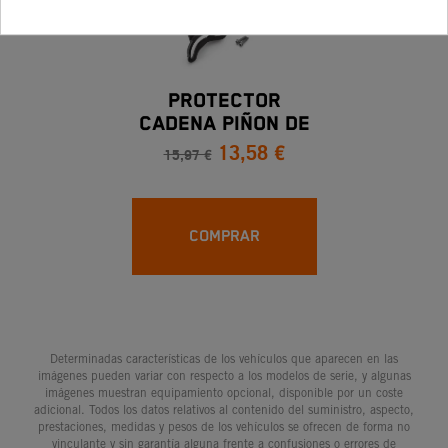
PROTECTOR
CADENA PIÑON DE
13,58 €
ATAQUE KTM
15,97 €
450/500 EXC SX SM
COMPRAR
Determinadas características de los vehículos que aparecen en las
imágenes pueden variar con respecto a los modelos de serie, y algunas
imágenes muestran equipamiento opcional, disponible por un coste
adicional. Todos los datos relativos al contenido del suministro, aspecto,
prestaciones, medidas y pesos de los vehículos se ofrecen de forma no
vinculante y sin garantía alguna frente a confusiones o errores de