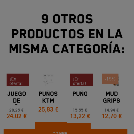
9 otros
productos en la
misma categoría:
¡En
¡En
-15%
oferta!
oferta!
JUEGO
PUÑOS
PUÑO
MUD
-15%
-15%
DE
KTM
GRIPS
25,83 €
PUÑOS
690
28,25 €
15,55 €
14,94 €
24,02 €
13,22 €
12,70 €
KTM
ENDURO
NEGROS
R
COMPRAR