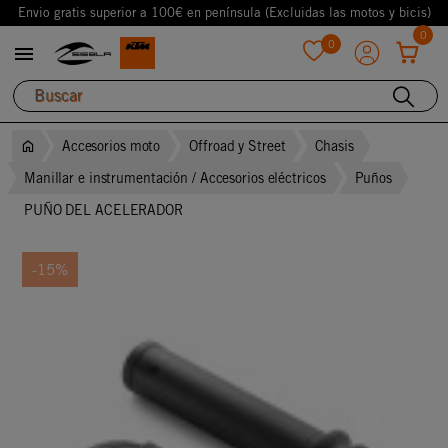
Envio gratis superior a 100€ en península (Excluidas las motos y bicis)
0
0

favorite
Accesorios moto
Offroad y Street
Chasis
Manillar e instrumentación / Accesorios eléctricos
Puños
PUÑO DEL ACELERADOR
-15%