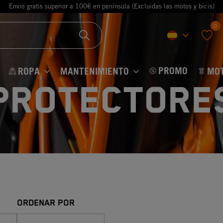
Envio gratis superior a 100€ en península (Excluidas las motos y bicis)
0
keyboard_arrow_down
favorite
PROMO
ROPA
MANTENIMIENTO
MO
Protectore
ORDENAR POR