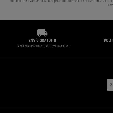
derecho a realizar cambios en la presente información sin aviso previo. En el
est
ENVÍO GRATUITO
POLÍ
En pedidos superiores a 100 € (Peso máx. 5 Kg)