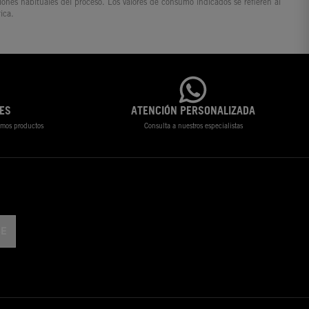
ciones habituales del proceso. Los valores de consumo indicados se refieren al
ica.
ES
ATENCIÓN PERSONALIZADA
timos productos
Consulta a nuestros especialistas