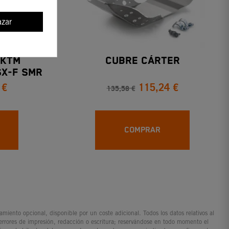
zar
 KTM
CUBRE CÁRTER
SX-F SMR
 €
115,24 €
135,58 €
COMPRAR
iento opcional, disponible por un coste adicional. Todos los datos relativos al
 errores de impresión, redacción o escritura; reservándose en todo momento el