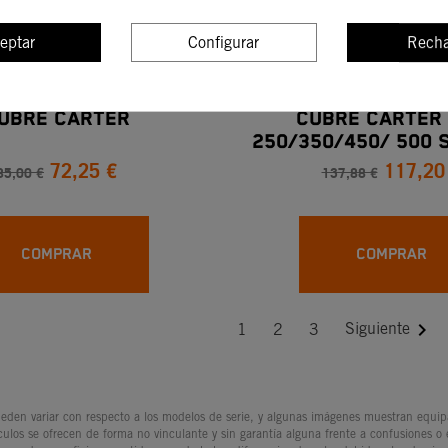
eptar
Configurar
Recha
UBRE CÁRTER
CUBRE CÁRTER
250/350/450/ 500 
72,25 €
117,20
85,00 €
137,88 €
COMPRAR
COMPRAR

Siguiente
1
2
3
den variar con respecto a los modelos de serie, y algunas imágenes muestran equipam
culos se ofrecen de forma no vinculante y sin garantía alguna frente a confusiones o