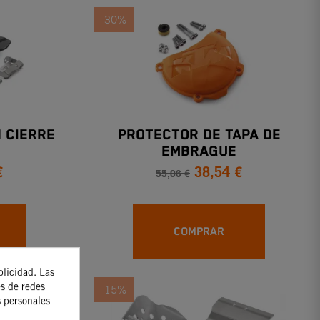
-30%
 CIERRE
PROTECTOR DE TAPA DE
EMBRAGUE
€
38,54 €
55,06 €
COMPRAR
blicidad. Las
es de redes
-15%
s personales