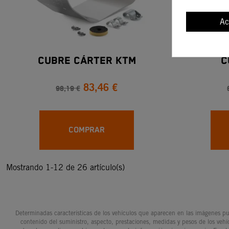
Ac
CUBRE CÁRTER KTM
C
83,46 €
98,19 €
COMPRAR
Mostrando 1-12 de 26 artículo(s)
Determinadas características de los vehículos que aparecen en las imágenes pue
contenido del suministro, aspecto, prestaciones, medidas y pesos de los vehí