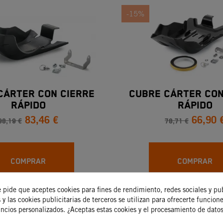
-15%
CÁRTER CON CIERRE
CUBRE CÁRTER CON
RÁPIDO
RÁPIDO
83,46 €
66,90 
98,19 €
78,71 €
COMPRAR
COMPRAR
e pide que aceptes cookies para fines de rendimiento, redes sociales y pu
 y las cookies publicitarias de terceros se utilizan para ofrecerte funcion
-15%
uncios personalizados. ¿Aceptas estas cookies y el procesamiento de dato