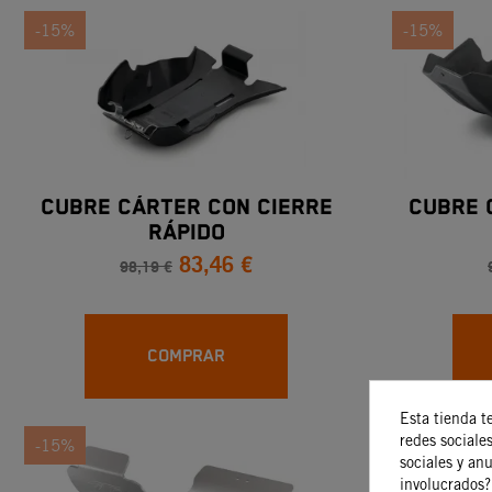
-15%
-15%
CUBRE CÁRTER CON CIERRE
CUBRE 
RÁPIDO
83,46 €
98,19 €
COMPRAR
Esta tienda t
redes sociales
-15%
-15%
sociales y an
involucrados?