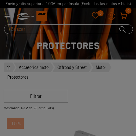
Envio gratis superior a 100€ en península (Excluidas las motos y bicis)
0
0

favorite
Protectores
Accesorios moto
Offroad y Street
Motor
Protectores
Filtrar
Mostrando 1-12 de 26 artículo(s)
-15%