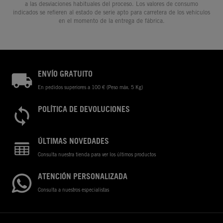
a las desviaciones habituales del proceso. Los valores de consumo
indicados se refieren al estado de serie apto para carretera de los vehículos
en el momento de la entrega de fábrica.
ENVÍO GRATUITO
En pedidos superiores a 100 € (Peso máx. 5 Kg)
POLÍTICA DE DEVOLUCIONES
ÚLTIMAS NOVEDADES
Consulta nuestra tienda para ver los últimos productos
ATENCIÓN PERSONALIZADA
Consulta a nuestros especialistas