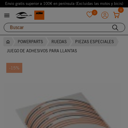
Envio gratis superior a 100€ en península (Excluidas las motos y bicis)
0
0

favorite
POWERPARTS
RUEDAS
PIEZAS ESPECIALES
JUEGO DE ADHESIVOS PARA LLANTAS
-15%