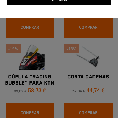
5,91 €
125,36 €
6,96 €
179,08 €
COMPRAR
COMPRAR
-15%
-15%
CÚPULA "RACING
CORTA CADENAS
BUBBLE" PARA KTM
58,73 €
44,74 €
RC 125 / 200 / 250
69,09 €
52,64 €
/ 390
COMPRAR
COMPRAR