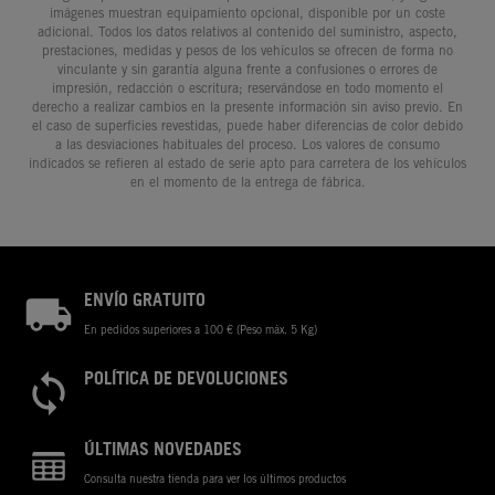
imágenes muestran equipamiento opcional, disponible por un coste
adicional. Todos los datos relativos al contenido del suministro, aspecto,
prestaciones, medidas y pesos de los vehículos se ofrecen de forma no
vinculante y sin garantía alguna frente a confusiones o errores de
impresión, redacción o escritura; reservándose en todo momento el
derecho a realizar cambios en la presente información sin aviso previo. En
el caso de superficies revestidas, puede haber diferencias de color debido
a las desviaciones habituales del proceso. Los valores de consumo
indicados se refieren al estado de serie apto para carretera de los vehículos
en el momento de la entrega de fábrica.
ENVÍO GRATUITO
En pedidos superiores a 100 € (Peso máx. 5 Kg)
POLÍTICA DE DEVOLUCIONES
ÚLTIMAS NOVEDADES
Consulta nuestra tienda para ver los últimos productos