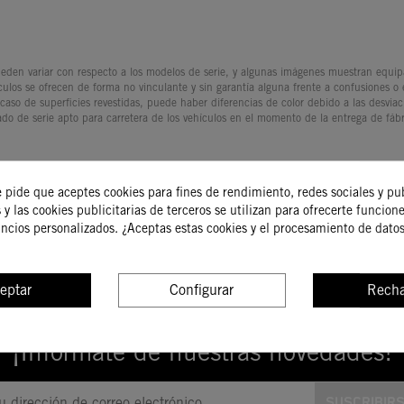
den variar con respecto a los modelos de serie, y algunas imágenes muestran equipam
culos se ofrecen de forma no vinculante y sin garantía alguna frente a confusiones o
 caso de superficies revestidas, puede haber diferencias de color debido a las desvia
ado de serie apto para carretera de los vehículos en el momento de la entrega de fábr
e pide que aceptes cookies para fines de rendimiento, redes sociales y pu
 y las cookies publicitarias de terceros se utilizan para ofrecerte funcion
uncios personalizados. ¿Aceptas estas cookies y el procesamiento de dato
TICA DE DEVOLUCIONES
ÚLTIMAS NOVEDAD
Consulta nuestra tienda para ver los úl
eptar
Configurar
Recha
¡Infórmate de nuestras novedades!