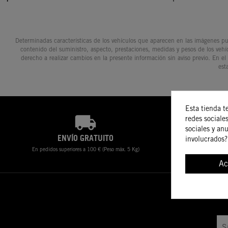
Determinadas características de los vehículos que aparecen en las imágenes pue
contenido del suministro, aspecto, prestaciones, medidas y pesos de los vehí
derecho a realizar cambios en la presente información sin aviso previo. En el
est
Esta tienda t
redes sociales
sociales y an
ENVÍO GRATUITO
POLÍ
involucrados?
En pedidos superiores a 100 € (Peso máx. 5 Kg)
Ac