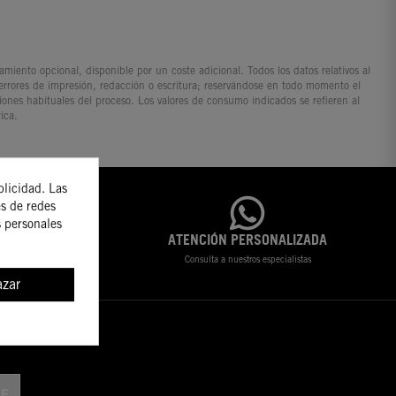
iento opcional, disponible por un coste adicional. Todos los datos relativos al
 errores de impresión, redacción o escritura; reservándose en todo momento el
ciones habituales del proceso. Los valores de consumo indicados se refieren al
ica.
blicidad. Las
es de redes
s personales
ES
ATENCIÓN PERSONALIZADA
timos productos
Consulta a nuestros especialistas
zar