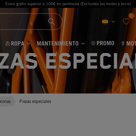
Envio gratis superior a 100€ en península (Excluidas las motos y bicis)
0
keyboard_arrow_down
favorite
PROMO
ROPA
MANTENIMIENTO
MO
ezas especia
oronas
Piezas especiales