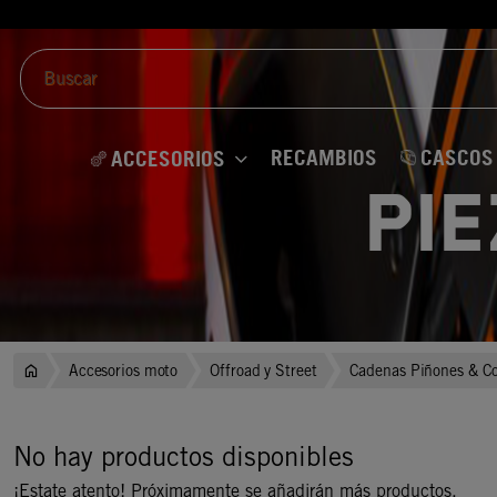
RECAMBIOS
CASCOS
ACCESORIOS
Pi
Accesorios moto
Offroad y Street
Cadenas Piñones & C
No hay productos disponibles
¡Estate atento! Próximamente se añadirán más productos.