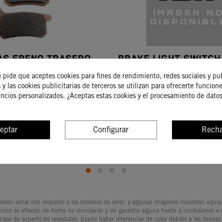
AS FRENO TRASERO
BRAKE LIGHT SWITCH
NTER 85SX 08
e pide que aceptes cookies para fines de rendimiento, redes sociales y pu
25,62 €
24,58 €
6,60 €
28,92 €
 y las cookies publicitarias de terceros se utilizan para ofrecerte funcion
uncios personalizados. ¿Aceptas estas cookies y el procesamiento de dato
COMPRAR
COMPRAR
eptar
Configurar
Recha
den variar con respecto a los modelos de serie, y algunas imágenes muestran equipam
culos se ofrecen de forma no vinculante y sin garantía alguna frente a confusiones o
 caso de superficies revestidas, puede haber diferencias de color debido a las desvia