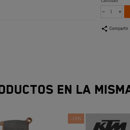
Cantidad
share
Compartir
oductos en la mism
-15%