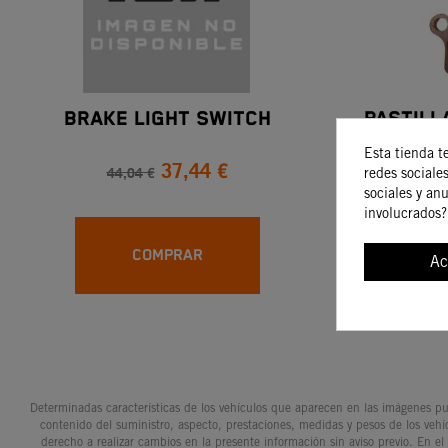
BRAKE LIGHT SWITCH
PASTILL
SI
Esta tienda t
37,44 €
44,04 €
3
redes sociales
sociales y an
involucrados?
COMPRAR
Ac
Determinadas características de los vehículos que aparecen en las imágenes pue
contenido del suministro, aspecto, prestaciones, medidas y pesos de los vehí
derecho a realizar cambios en la presente información sin aviso previo. En el