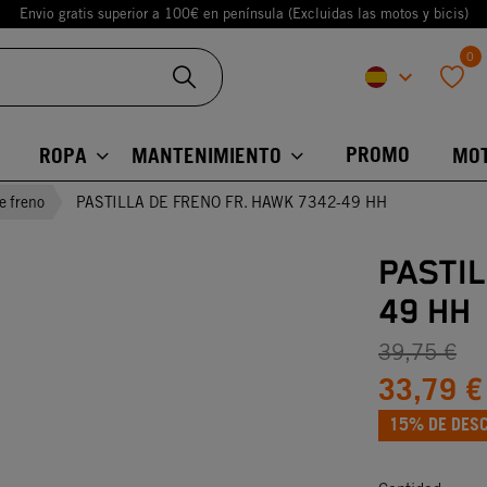
Envio gratis superior a 100€ en península (Excluidas las motos y bicis)
0
keyboard_arrow_down
favorite
PROMO
ROPA
MANTENIMIENTO
MO
de freno
PASTILLA DE FRENO FR. HAWK 7342-49 HH
PASTIL
49 HH
39,75 €
33,79 €
15% DE DES