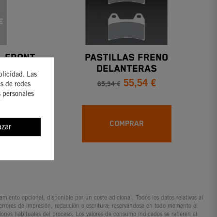
, FRONT
PASTILLAS FRENO
DELANTERAS
blicidad. Las
55,54 €
65,34 €
es de redes
s personales
COMPRAR
zar
iento opcional, disponible por un coste adicional. Todos los datos relativos al
 errores de impresión, redacción o escritura; reservándose en todo momento el
ciones habituales del proceso. Los valores de consumo indicados se refieren al