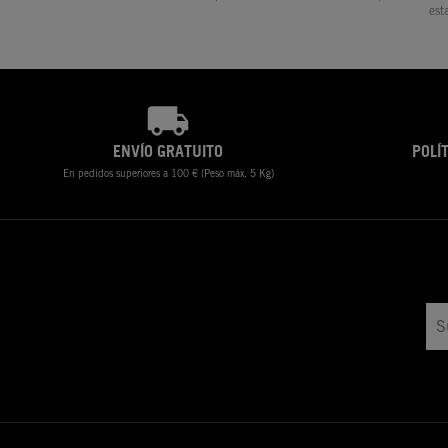
est
ENVÍO GRATUITO
POLÍ
En pedidos superiores a 100 € (Peso máx. 5 Kg)