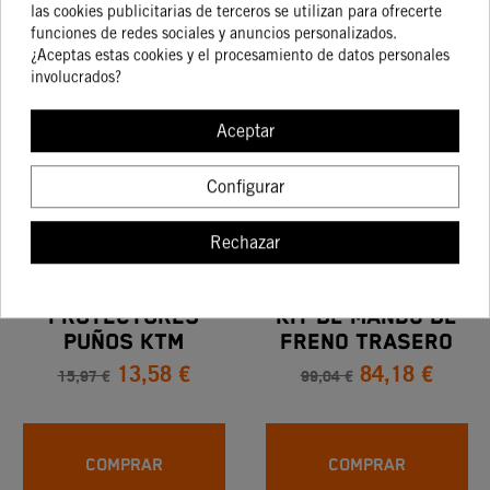
las cookies publicitarias de terceros se utilizan para ofrecerte
producto también
funciones de redes sociales y anuncios personalizados.
¿Aceptas estas cookies y el procesamiento de datos personales
compraron:
involucrados?
Aceptar
Configurar
-15%
-15%
Rechazar
PROTECTORES
Kit De Mando De
PUÑOS KTM
Freno Trasero
13,58 €
84,18 €
Para Maneta
15,97 €
99,04 €
Izquierda
COMPRAR
COMPRAR