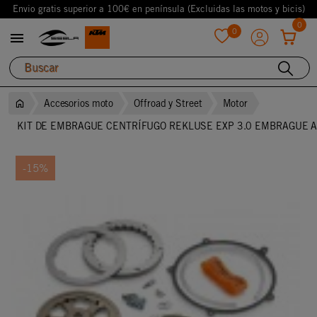
Envio gratis superior a 100€ en península (Excluidas las motos y bicis)
0
0

favorite
Accesorios moto
Offroad y Street
Motor
KIT DE EMBRAGUE CENTRÍFUGO REKLUSE EXP 3.0 EMBRAGUE AU
-15%