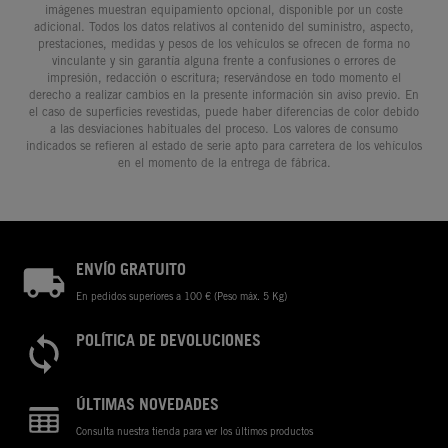
imágenes muestran equipamiento opcional, disponible por un coste
adicional. Todos los datos relativos al contenido del suministro, aspecto,
prestaciones, medidas y pesos de los vehículos se ofrecen de forma no
vinculante y sin garantía alguna frente a confusiones o errores de
impresión, redacción o escritura; reservándose en todo momento el
derecho a realizar cambios en la presente información sin aviso previo. En
el caso de superficies revestidas, puede haber diferencias de color debido
a las desviaciones habituales del proceso. Los valores de consumo
indicados se refieren al estado de serie apto para carretera de los vehículos
en el momento de la entrega de fábrica.
ENVÍO GRATUITO
En pedidos superiores a 100 € (Peso máx. 5 Kg)
POLÍTICA DE DEVOLUCIONES
ÚLTIMAS NOVEDADES
Consulta nuestra tienda para ver los últimos productos