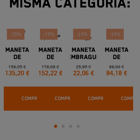
misma categoría:
-15%
-15%
-15%
-15%
MANETA
MANETA
MANETA
MANETA
DE
DE
EMBRAGUE
DE
FRENO
FRENO
FRENO
159,05 €
179,08 €
25,95 €
99,04 €
135,20 €
152,22 €
22,06 €
84,18 €
KTM
KTM
DUKE R
COMPRAR
COMPRAR
COMPRAR
COMPRA