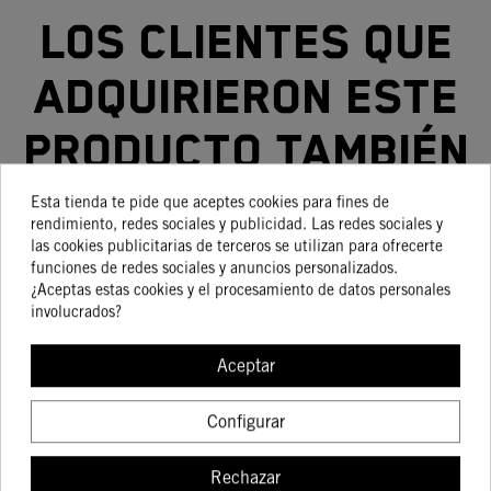
Los clientes que
adquirieron este
producto también
compraron:
Esta tienda te pide que aceptes cookies para fines de
rendimiento, redes sociales y publicidad. Las redes sociales y
las cookies publicitarias de terceros se utilizan para ofrecerte
funciones de redes sociales y anuncios personalizados.
¿Aceptas estas cookies y el procesamiento de datos personales
involucrados?
-15%
-15%
Aceptar
Configurar
PROTECTORES
MANETA FRENO KTM
PUÑOS KTM
FLEX
Rechazar