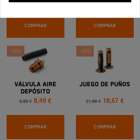
13,58 €
83,46 €
15,97 €
98,19 €
COMPRAR
COMPRAR
-15%
-15%
VÁLVULA AIRE
Juego De Puños
DEPÓSITO
8,49 €
18,67 €
9,98 €
21,96 €
COMPRAR
COMPRAR