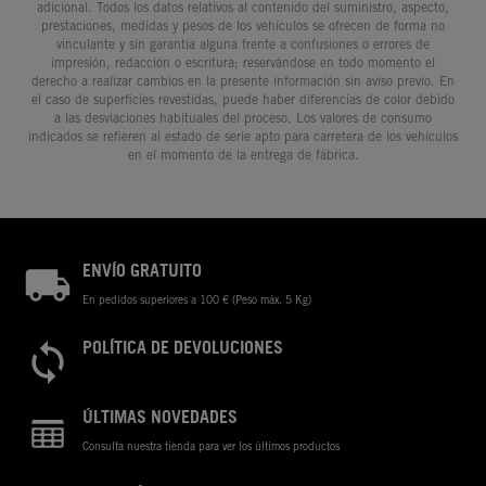
adicional. Todos los datos relativos al contenido del suministro, aspecto,
prestaciones, medidas y pesos de los vehículos se ofrecen de forma no
vinculante y sin garantía alguna frente a confusiones o errores de
impresión, redacción o escritura; reservándose en todo momento el
derecho a realizar cambios en la presente información sin aviso previo. En
el caso de superficies revestidas, puede haber diferencias de color debido
a las desviaciones habituales del proceso. Los valores de consumo
indicados se refieren al estado de serie apto para carretera de los vehículos
en el momento de la entrega de fábrica.
ENVÍO GRATUITO
En pedidos superiores a 100 € (Peso máx. 5 Kg)
POLÍTICA DE DEVOLUCIONES
ÚLTIMAS NOVEDADES
Consulta nuestra tienda para ver los últimos productos