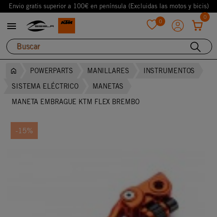
Envio gratis superior a 100€ en península (Excluidas las motos y bicis)
0
0

favorite
POWERPARTS
MANILLARES
INSTRUMENTOS
SISTEMA ELÉCTRICO
MANETAS
MANETA EMBRAGUE KTM FLEX BREMBO
-15%