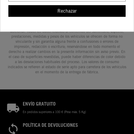
Rechazar
Determinadas características de los vehículos que aparecen en las
imágenes pueden variar con respecto a los modelos de serie, y algunas
imágenes muestran equipamiento opcional, disponible por un coste
adicional. Todos los datos relativos al contenido del suministro, aspecto,
prestaciones, medidas y pesos de los vehículos se ofrecen de forma no
vinculante y sin garantía alguna frente a confusiones o errores de
impresión, redacción o escritura; reservándose en todo momento el
derecho a realizar cambios en la presente información sin aviso previo. En
el caso de superficies revestidas, puede haber diferencias de color debido
a las desviaciones habituales del proceso. Los valores de consumo
indicados se refieren al estado de serie apto para carretera de los vehículos
en el momento de la entrega de fábrica.
ENVÍO GRATUITO
En pedidos superiores a 100 € (Peso máx. 5 Kg)
POLÍTICA DE DEVOLUCIONES