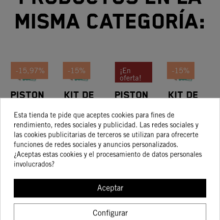
misma categoría:
-15,97%
-15%
¡En
-15%
oferta!
Piston
Kit De
PISTON
Kit De
-15%
Kit
Pistón
I CPL.
Pistón
Esta tienda te pide que aceptes cookies para fines de
Size I
Talla I
350
Talla I
175,15 €
263,96 €
233,29 €
201,34 €
rendimiento, redes sociales y publicidad. Las redes sociales y
147,18 €
224,37 €
198,29 €
171,14 €
las cookies publicitarias de terceros se utilizan para ofrecerte
funciones de redes sociales y anuncios personalizados.
¿Aceptas estas cookies y el procesamiento de datos personales
involucrados?
COMPRAR
COMPRAR
COMPRAR
COMPRA
Aceptar
Configurar