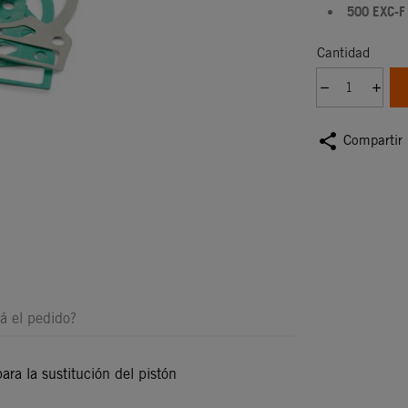
500 EXC-F
Cantidad
share
Compartir
á el pedido?
para la sustitución del pistón