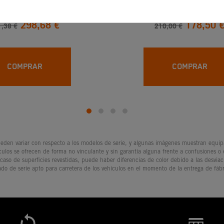
298,68 €
178,50 
,38 €
210,00 €
COMPRAR
COMPRAR
den variar con respecto a los modelos de serie, y algunas imágenes muestran equipam
culos se ofrecen de forma no vinculante y sin garantía alguna frente a confusiones o
 caso de superficies revestidas, puede haber diferencias de color debido a las desvia
ado de serie apto para carretera de los vehículos en el momento de la entrega de fábr