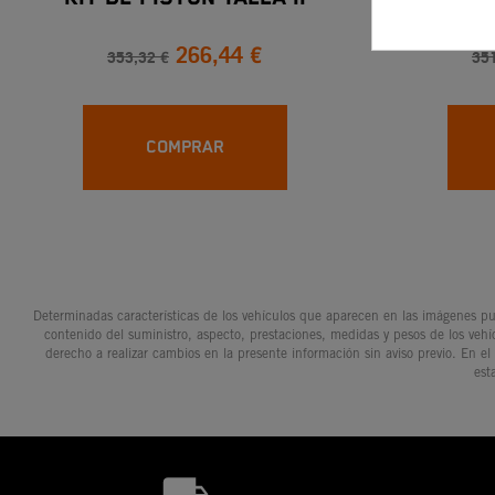
266,44 €
353,32 €
351
COMPRAR
Determinadas características de los vehículos que aparecen en las imágenes pue
contenido del suministro, aspecto, prestaciones, medidas y pesos de los vehí
derecho a realizar cambios en la presente información sin aviso previo. En el
est