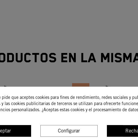
oductos en la mism
-15%
e pide que aceptes cookies para fines de rendimiento, redes sociales y pu
 y las cookies publicitarias de terceros se utilizan para ofrecerte funcion
uncios personalizados. ¿Aceptas estas cookies y el procesamiento de dato
eptar
Configurar
Recha
it De Pistón
Kit De Pistón