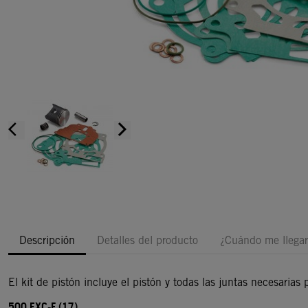
arrow_back_ios
arrow_forward_ios
Descripción
Detalles del producto
¿Cuándo me llegar
El kit de pistón incluye el pistón y todas las juntas necesarias 
500 EXC-F (17)