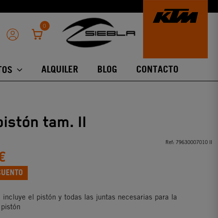
0
ALQUILER
BLOG
CONTACTO
TOS
pistón tam. II
Ref:
79630007010 II
€
CUENTO
n incluye el pistón y todas las juntas necesarias para la
 pistón