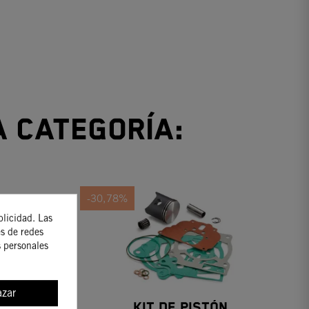
a categoría:
-30,78%
blicidad. Las
es de redes
s personales
zar
Kit De Pistón