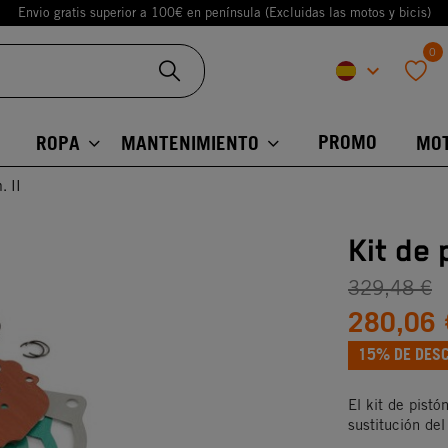
Envio gratis superior a 100€ en península (Excluidas las motos y bicis)
0
keyboard_arrow_down
favorite
PROMO
ROPA
MANTENIMIENTO
MO
. II
Kit de 
329,48 €
280,06 
15% DE DES
El kit de pistó
sustitución del