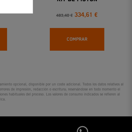
€
334,61 €
483,40 €
COMPRAR
iento opcional, disponible por un coste adicional. Todos los datos relativos al
 errores de impresión, redacción o escritura; reservándose en todo momento el
ciones habituales del proceso. Los valores de consumo indicados se refieren al
ica.