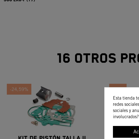
16 otros pr
-24,59%
-15%
Esta tienda t
redes sociales
sociales y an
involucrados?
Ac
Kit De Pistón Talla II
K