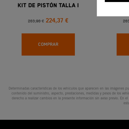
Kit De Pistón Talla I
Kit D
224,37 €
263,96 €
263
COMPRAR
Determinadas características de los vehículos que aparecen en las imágenes pue
contenido del suministro, aspecto, prestaciones, medidas y pesos de los vehí
derecho a realizar cambios en la presente información sin aviso previo. En el
est