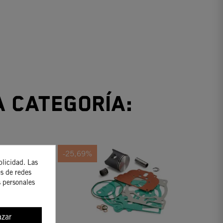
a categoría:
-25,69%
blicidad. Las
es de redes
s personales
zar