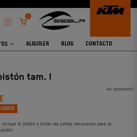
0
ALQUILER
BLOG
CONTACTO
TOS
pistón tam. I
Ref:
00050000237
€
CUENTO
n incluye el pistón y todas las juntas necesarias para la
 pistón