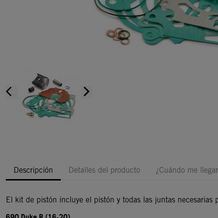
arrow_back_ios
arrow_forward_ios
Descripción
Detalles del producto
¿Cuándo me llegar
El kit de pistón incluye el pistón y todas las juntas necesarias 
690 Duke R
(16-20)