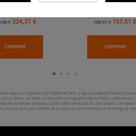
e Pistón Talla I
KIT DE PISTON KTM T
125 SX/EXC (03-
224,37 €
157,51 
,96 €
185,31 €
COMPRAR
COMPRAR
den variar con respecto a los modelos de serie, y algunas imágenes muestran equipam
culos se ofrecen de forma no vinculante y sin garantía alguna frente a confusiones o
 caso de superficies revestidas, puede haber diferencias de color debido a las desvia
ado de serie apto para carretera de los vehículos en el momento de la entrega de fábr