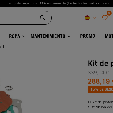
Envio gratis superior a 100€ en península (Excluidas las motos y bicis)
0
keyboard_arrow_down
favorite
PROMO
ROPA
MANTENIMIENTO
MO
. I
Kit de 
339,04 €
288,19 
15% DE DES
El kit de pistó
sustitución del