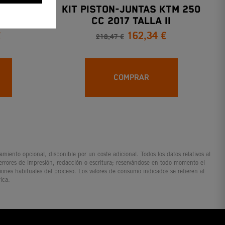
ALLA II
KIT PISTON-JUNTAS KTM 250
16)
CC 2017 TALLA II
€
162,34 €
218,47 €
COMPRAR
iento opcional, disponible por un coste adicional. Todos los datos relativos al
 errores de impresión, redacción o escritura; reservándose en todo momento el
ciones habituales del proceso. Los valores de consumo indicados se refieren al
ica.