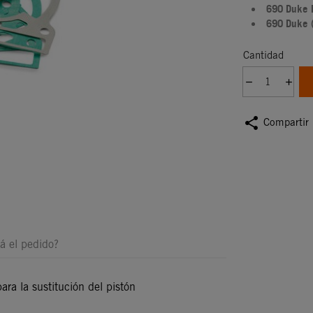
690 Duke
690 Duke 
Cantidad
share
Compartir
á el pedido?
para la sustitución del pistón