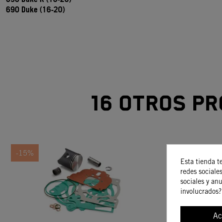
690 Duke (16-20)
16 otros pr
-15%
-15%
Esta tienda t
redes sociales
sociales y an
involucrados?
Ac