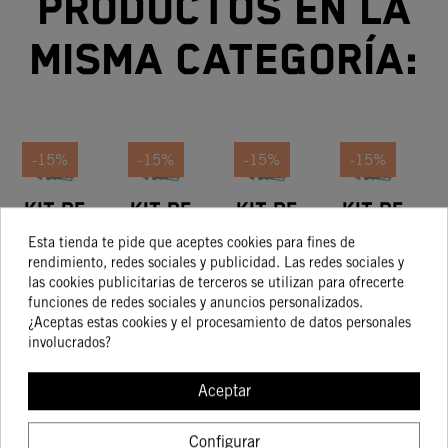
productos en la
misma categoría:
-15%
-15%
-15%
-15%
Kit De
Kit De
Kit De
Kit De
Pistón
Pistón
Pistón
Pistón
Esta tienda te pide que aceptes cookies para fines de
Talla I
Talla I
Talla I
248,41 €
404,75 €
248,41 €
248,41 €
rendimiento, redes sociales y publicidad. Las redes sociales y
211,15 €
344,03 €
211,15 €
211,15 €
las cookies publicitarias de terceros se utilizan para ofrecerte
funciones de redes sociales y anuncios personalizados.
¿Aceptas estas cookies y el procesamiento de datos personales
involucrados?
COMPRAR
COMPRAR
COMPRAR
COMPRA
Aceptar
Configurar