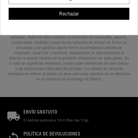
Rechazar
Determinadas características de los vehículos que aparecen en las
imágenes pueden variar con respecto a los modelos de serie, y algunas
imágenes muestran equipamiento opcional, disponible por un coste
adicional. Todos los datos relativos al contenido del suministro, aspecto,
prestaciones, medidas y pesos de los vehículos se ofrecen de forma no
vinculante y sin garantía alguna frente a confusiones o errores de
impresión, redacción o escritura; reservándose en todo momento el
derecho a realizar cambios en la presente información sin aviso previo. En
el caso de superficies revestidas, puede haber diferencias de color debido
a las desviaciones habituales del proceso. Los valores de consumo
indicados se refieren al estado de serie apto para carretera de los vehículos
en el momento de la entrega de fábrica.
ENVÍO GRATUITO
En pedidos superiores a 100 € (Peso máx. 5 Kg)
POLÍTICA DE DEVOLUCIONES