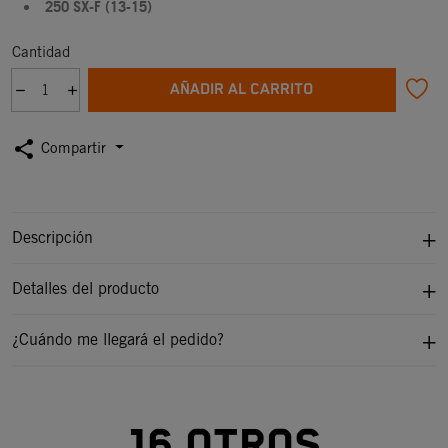
250 SX-F (13-15)
Cantidad
AÑADIR AL CARRITO
share
Compartir
Descripción
Detalles del producto
¿Cuándo me llegará el pedido?
16 otros