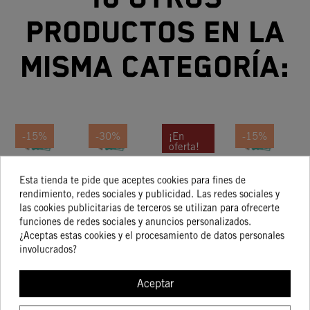
productos en la
misma categoría:
-15%
-30%
¡En
-15%
oferta!
Kit De
Kit De
PISTON
Kit De
-20%
Esta tienda te pide que aceptes cookies para fines de
Pistón
Pistón
RING
Pistón
rendimiento, redes sociales y publicidad. Las redes sociales y
Talla I
Tam. II
5X1X68
Talla II
254,28 €
273,52 €
12,95 €
150,95 €
las cookies publicitarias de terceros se utilizan para ofrecerte
216,14 €
191,46 €
10,36 €
128,31 €
funciones de redes sociales y anuncios personalizados.
¿Aceptas estas cookies y el procesamiento de datos personales
involucrados?
COMPRAR
COMPRAR
COMPRAR
COMPRA
Aceptar