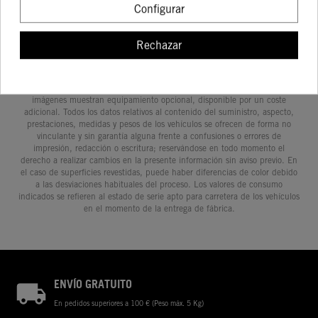
Configurar
Rechazar
Determinadas características de los vehículos que aparecen en las
imágenes pueden variar con respecto a los modelos de serie, y algunas
imágenes muestran equipamiento opcional, disponible por un coste
adicional. Todos los datos relativos al contenido del suministro, aspecto,
prestaciones, medidas y pesos de los vehículos se ofrecen de forma no
vinculante y sin garantía alguna frente a confusiones o errores de
impresión, redacción o escritura; reservándose en todo momento el
derecho a realizar cambios en la presente información sin aviso previo. En
el caso de superficies revestidas, puede haber diferencias de color debido
a las desviaciones habituales del proceso. Los valores de consumo
indicados se refieren al estado de serie apto para carretera de los vehículos
en el momento de la entrega de fábrica.
ENVÍO GRATUITO
En pedidos superiores a 100 € (Peso máx. 5 Kg)