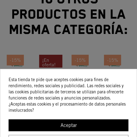
productos en la
misma categoría:
-15%
¡En
-15%
-15%
oferta!
Kit De
PISTON
Kit De
Kit De
-15%
Esta tienda te pide que aceptes cookies para fines de
Pistón
I CPL.
Pistón
Pistón
rendimiento, redes sociales y publicidad. Las redes sociales y
Talla I
350
Tam. II
263,96 €
233,29 €
298,20 €
329,48 €
las cookies publicitarias de terceros se utilizan para ofrecerte
224,37 €
198,29 €
253,47 €
280,06 €
funciones de redes sociales y anuncios personalizados.
¿Aceptas estas cookies y el procesamiento de datos personales
involucrados?
COMPRAR
COMPRAR
COMPRAR
COMPRA
Aceptar