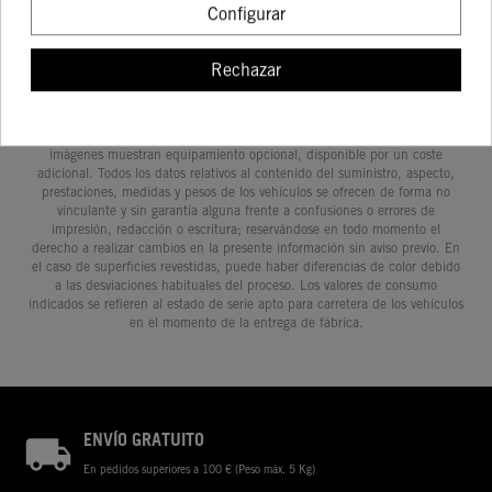
Configurar
Rechazar
Determinadas características de los vehículos que aparecen en las
imágenes pueden variar con respecto a los modelos de serie, y algunas
imágenes muestran equipamiento opcional, disponible por un coste
adicional. Todos los datos relativos al contenido del suministro, aspecto,
prestaciones, medidas y pesos de los vehículos se ofrecen de forma no
vinculante y sin garantía alguna frente a confusiones o errores de
impresión, redacción o escritura; reservándose en todo momento el
derecho a realizar cambios en la presente información sin aviso previo. En
el caso de superficies revestidas, puede haber diferencias de color debido
a las desviaciones habituales del proceso. Los valores de consumo
indicados se refieren al estado de serie apto para carretera de los vehículos
en el momento de la entrega de fábrica.
ENVÍO GRATUITO
En pedidos superiores a 100 € (Peso máx. 5 Kg)