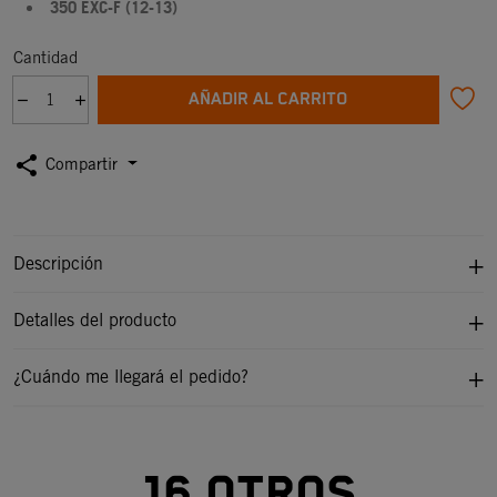
350 EXC-F (12-13)
Cantidad
AÑADIR AL CARRITO
share
Compartir
Descripción
Detalles del producto
¿Cuándo me llegará el pedido?
16 otros