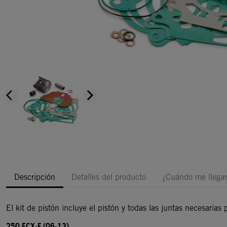
arrow_back_ios
arrow_forward_ios
Descripción
Detalles del producto
¿Cuándo me llegar
El kit de pistón incluye el pistón y todas las juntas necesarias 
250 ECX-F (06-13)