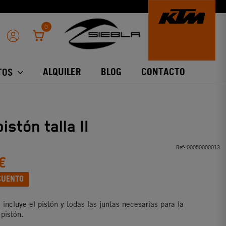
0
ALQUILER
BLOG
CONTACTO
TOS
pistón talla II
Ref:
00050000013
€
CUENTO
n incluye el pistón y todas las juntas necesarias para la
 pistón.