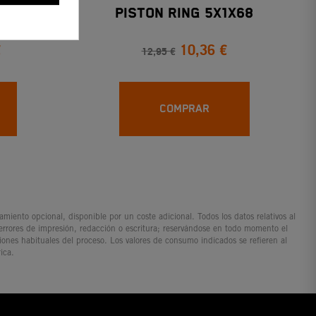
la II
PISTON RING 5X1X68
€
10,36 €
12,95 €
COMPRAR
iento opcional, disponible por un coste adicional. Todos los datos relativos al
 errores de impresión, redacción o escritura; reservándose en todo momento el
ciones habituales del proceso. Los valores de consumo indicados se refieren al
ica.