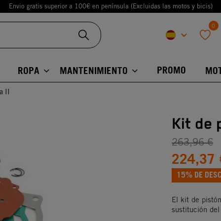
Envio gratis superior a 100€ en península (Excluidas las motos y bicis)
0
keyboard_arrow_down
favorite
PROMO
ROPA
MANTENIMIENTO
MO
a II
Kit de 
263,96 €
224,37 
15% DE DES
El kit de pistó
sustitución del