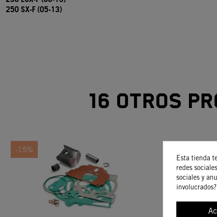
250 SX-F (05-13)
16 otros pr
-15%
-45%
Esta tienda t
redes sociales
sociales y an
involucrados?
Ac