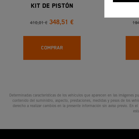
Kit De Pistón
KIT DE PI
XC / E
348,51 €
410,01 €
194
COMPRAR
Determinadas características de los vehículos que aparecen en las imágenes pue
contenido del suministro, aspecto, prestaciones, medidas y pesos de los vehí
derecho a realizar cambios en la presente información sin aviso previo. En el
est