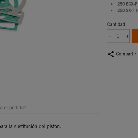
250 ECX-F
250 SX-F (
Cantidad
share
Compartir
á el pedido?
para la sustitución del pistón.