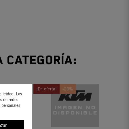
a categoría:
¡En oferta!
-20%
blicidad. Las
es de redes
s personales
zar