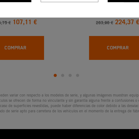
STON KTM TALLA I 300
Kit De Pistón Tal
XC / MXC (04-07)
107,11 €
224,37 
,75 €
263,96 €
COMPRAR
COMPRAR
den variar con respecto a los modelos de serie, y algunas imágenes muestran equipam
culos se ofrecen de forma no vinculante y sin garantía alguna frente a confusiones o
 caso de superficies revestidas, puede haber diferencias de color debido a las desvia
ado de serie apto para carretera de los vehículos en el momento de la entrega de fábr