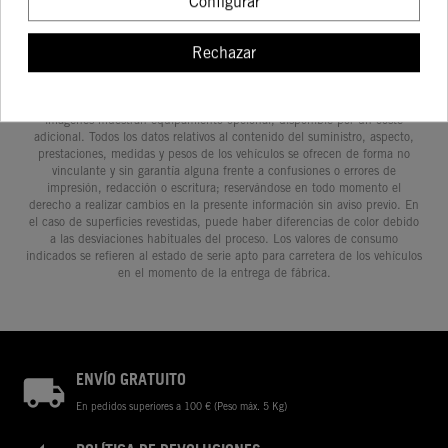
Configurar
Rechazar
Determinadas características de los vehículos que aparecen en las
imágenes pueden variar con respecto a los modelos de serie, y algunas
imágenes muestran equipamiento opcional, disponible por un coste
adicional. Todos los datos relativos al contenido del suministro, aspecto,
prestaciones, medidas y pesos de los vehículos se ofrecen de forma no
vinculante y sin garantía alguna frente a confusiones o errores de
impresión, redacción o escritura; reservándose en todo momento el
derecho a realizar cambios en la presente información sin aviso previo. En
el caso de superficies revestidas, puede haber diferencias de color debido
a las desviaciones habituales del proceso. Los valores de consumo
indicados se refieren al estado de serie apto para carretera de los vehículos
en el momento de la entrega de fábrica.
ENVÍO GRATUITO
En pedidos superiores a 100 € (Peso máx. 5 Kg)