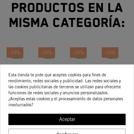
productos en la
misma categoría:
-15%
-15%
-15%
-15%
Kit De
Kit De
Kit De
Kit De
Pistón
Pistón
Pistón
Pistón
REP
Esta tienda te pide que aceptes cookies para fines de
Talla II
Talla I
Talla I
Talla I
rendimiento, redes sociales y publicidad. Las redes sociales y
172,00 €
263,96 €
319,44 €
263,96 €
las cookies publicitarias de terceros se utilizan para ofrecerte
146,20 €
224,37 €
271,52 €
224,37 €
funciones de redes sociales y anuncios personalizados.
¿Aceptas estas cookies y el procesamiento de datos personales
involucrados?
COMPRAR
COMPRAR
COMPRAR
COMPRA
Aceptar