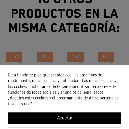
productos en la
misma categoría:
-15%
-15%
-15%
-15%
Kit De
Kit De
Kit De
Kit De
Esta tienda te pide que aceptes cookies para fines de
Pistón
Pistón
Pistón
Pistón
rendimiento, redes sociales y publicidad. Las redes sociales y
Talla I
Talla II
Talla II
166,25 €
263,96 €
263,96 €
410,01 €
las cookies publicitarias de terceros se utilizan para ofrecerte
141,32 €
224,37 €
224,37 €
348,51 €
funciones de redes sociales y anuncios personalizados.
¿Aceptas estas cookies y el procesamiento de datos personales
involucrados?
COMPRAR
COMPRAR
COMPRAR
COMPRA
Aceptar