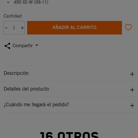
450 XC-W (09-11)
Cantidad
AÑADIR AL CARRITO
share
Compartir
Descripción
Detalles del producto
¿Cuándo me llegará el pedido?
16 otros