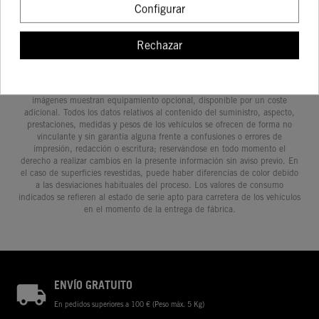
Configurar
Rechazar
Determinadas características de los vehículos que aparecen en las
imágenes pueden variar con respecto a los modelos de serie, y algunas
imágenes muestran equipamiento opcional, disponible por un coste
adicional. Todos los datos relativos al contenido del suministro, aspecto,
prestaciones, medidas y pesos de los vehículos se ofrecen de forma no
vinculante y sin garantía alguna frente a confusiones o errores de
impresión, redacción o escritura; reservándose en todo momento el
derecho a realizar cambios en la presente información sin aviso previo. En
el caso de superficies revestidas, puede haber diferencias de color debido
a las desviaciones habituales del proceso. Los valores de consumo
indicados se refieren al estado de serie apto para carretera de los vehículos
en el momento de la entrega de fábrica.
ENVÍO GRATUITO
En pedidos superiores a 100 € (Peso máx. 5 Kg)