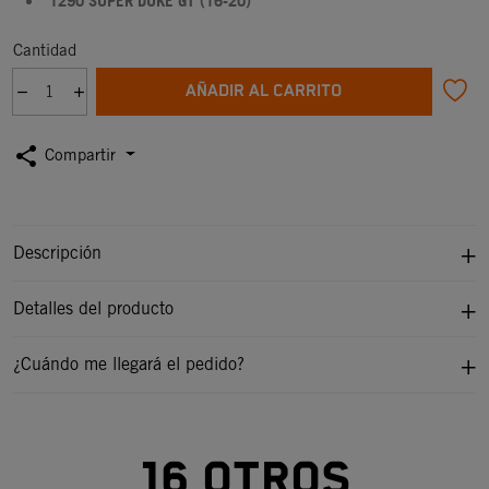
1290 SUPER DUKE GT (16-20)
Cantidad
AÑADIR AL CARRITO
share
Compartir
Descripción
Detalles del producto
¿Cuándo me llegará el pedido?
16 otros