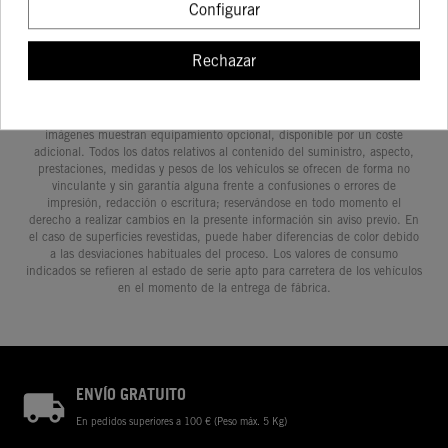
Configurar
Rechazar
Determinadas características de los vehículos que aparecen en las
imágenes pueden variar con respecto a los modelos de serie, y algunas
imágenes muestran equipamiento opcional, disponible por un coste
adicional. Todos los datos relativos al contenido del suministro, aspecto,
prestaciones, medidas y pesos de los vehículos se ofrecen de forma no
vinculante y sin garantía alguna frente a confusiones o errores de
impresión, redacción o escritura; reservándose en todo momento el
derecho a realizar cambios en la presente información sin aviso previo. En
el caso de superficies revestidas, puede haber diferencias de color debido
a las desviaciones habituales del proceso. Los valores de consumo
indicados se refieren al estado de serie apto para carretera de los vehículos
en el momento de la entrega de fábrica.
ENVÍO GRATUITO
En pedidos superiores a 100 € (Peso máx. 5 Kg)