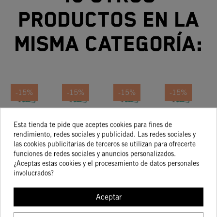
productos en la
misma categoría:
-15%
-15%
-15%
-15%
Kit De
Kit De
Kit De
Kit De
Esta tienda te pide que aceptes cookies para fines de
Pistón
Pistón
Pistón
Pistón
rendimiento, redes sociales y publicidad. Las redes sociales y
Talla II
Talla I
Talla II
Tam. II
263,96 €
248,41 €
248,41 €
329,48 €
las cookies publicitarias de terceros se utilizan para ofrecerte
224,37 €
211,15 €
211,15 €
280,06 €
funciones de redes sociales y anuncios personalizados.
¿Aceptas estas cookies y el procesamiento de datos personales
involucrados?
COMPRAR
COMPRAR
COMPRAR
COMPRA
Aceptar