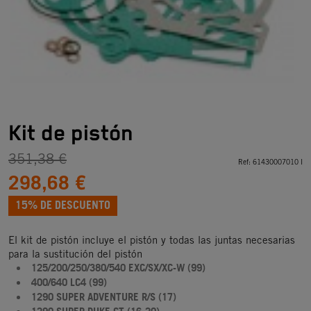
Kit de pistón
351,38 €
Ref:
61430007010 I
298,68 €
15% DE DESCUENTO
El kit de pistón incluye el pistón y todas las juntas necesarias
para la sustitución del pistón
125/200/250/380/540 EXC/SX/XC-W (99)
400/640 LC4 (99)
1290 SUPER ADVENTURE R/S (17)