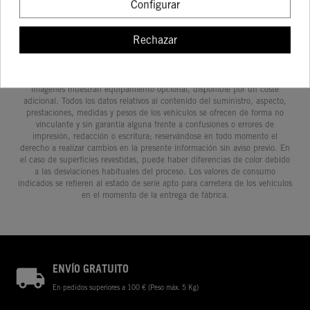
Configurar
Rechazar
Determinadas características de los vehículos que aparecen en las
imágenes pueden variar con respecto a los modelos de serie, y algunas
imágenes muestran equipamiento opcional, disponible por un coste
adicional. Todos los datos relativos al contenido del suministro, aspecto,
prestaciones, medidas y pesos de los vehículos se ofrecen de forma no
vinculante y sin garantía alguna frente a confusiones o errores de
impresión, redacción o escritura; reservándose en todo momento el
derecho a realizar cambios en la presente información sin aviso previo. En
el caso de superficies revestidas, puede haber diferencias de color debido
a las desviaciones habituales del proceso. Los valores de consumo
indicados se refieren al estado de serie apto para carretera de los vehículos
en el momento de la entrega de fábrica.
ENVÍO GRATUITO
En pedidos superiores a 100 € (Peso máx. 5 Kg)