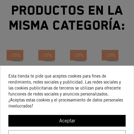
productos en la
misma categoría:
-15%
-15%
-15%
-15%
Kit De
KIT DE
Kit De
Kit De
Esta tienda te pide que aceptes cookies para fines de
Pistón
PISTON
Pistón
Pistón
rendimiento, redes sociales y publicidad. Las redes sociales y
KTM 85
Talla I
Talla I
351,38 €
143,02 €
175,15 €
131,83 €
las cookies publicitarias de terceros se utilizan para ofrecerte
298,68 €
121,57 €
148,88 €
112,06 €
SX
funciones de redes sociales y anuncios personalizados.
2018-
¿Aceptas estas cookies y el procesamiento de datos personales
2019)
involucrados?
TALLA II
COMPRAR
COMPRAR
COMPRAR
COMPRA
Aceptar