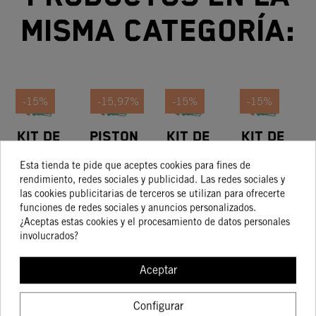
misma categoría:
-15%
-15,97%
-15%
-15%
Kit De
Piston
Kit De
Kit De
Pistón
Kit
Pistón
Pistón
Esta tienda te pide que aceptes cookies para fines de
Talla I
Size I
248,41 €
175,15 €
404,75 €
237,34 €
rendimiento, redes sociales y publicidad. Las redes sociales y
211,15 €
147,18 €
344,03 €
201,74 €
las cookies publicitarias de terceros se utilizan para ofrecerte
funciones de redes sociales y anuncios personalizados.
¿Aceptas estas cookies y el procesamiento de datos personales
involucrados?
COMPRAR
COMPRAR
COMPRAR
COMPRA
Aceptar
Configurar