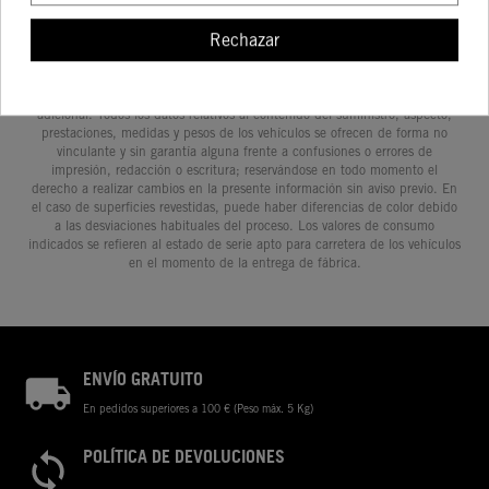
Rechazar
Determinadas características de los vehículos que aparecen en las
imágenes pueden variar con respecto a los modelos de serie, y algunas
imágenes muestran equipamiento opcional, disponible por un coste
adicional. Todos los datos relativos al contenido del suministro, aspecto,
prestaciones, medidas y pesos de los vehículos se ofrecen de forma no
vinculante y sin garantía alguna frente a confusiones o errores de
impresión, redacción o escritura; reservándose en todo momento el
derecho a realizar cambios en la presente información sin aviso previo. En
el caso de superficies revestidas, puede haber diferencias de color debido
a las desviaciones habituales del proceso. Los valores de consumo
indicados se refieren al estado de serie apto para carretera de los vehículos
en el momento de la entrega de fábrica.
ENVÍO GRATUITO
En pedidos superiores a 100 € (Peso máx. 5 Kg)
POLÍTICA DE DEVOLUCIONES