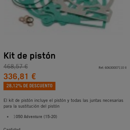
Kit de pistón
468,57 €
Ref:
60630007110 II
336,81 €
28,12% DE DESCUENTO
El kit de pistón incluye el pistón y todas las juntas necesarias
para la sustitución del pistón
050 Adventure (15-20)
1
Cantidad