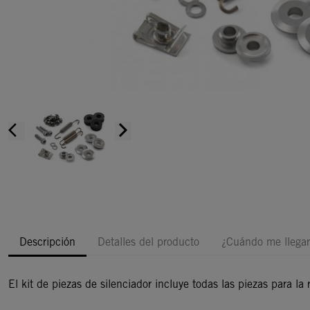
arrow_back_ios
arrow_forward_ios
Descripción
Detalles del producto
¿Cuándo me llegar
El kit de piezas de silenciador incluye todas las piezas para la