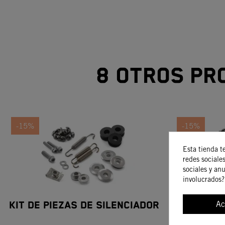
8 otros pr
-15%
-15%
Esta tienda t
redes sociales
sociales y an
involucrados?
Ac
KIT DE PIEZAS DE SILENCIADOR
KIT DE PI
KTM 12