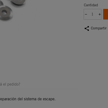
Cantidad
share
Compartir
á el pedido?
 reparación del sistema de escape.