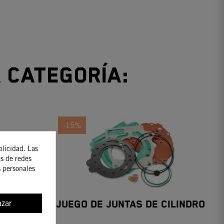
 categoría:
-15%
blicidad. Las
es de redes
s personales
zar
ENCIADOR
JUEGO DE JUNTAS DE CILINDRO