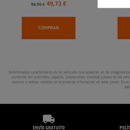
49,73 €
58,50 €
4
COMPRAR
Determinadas características de los vehículos que aparecen en las imágenes pue
contenido del suministro, aspecto, prestaciones, medidas y pesos de los vehí
derecho a realizar cambios en la presente información sin aviso previo. En el
est
ENVÍO GRATUITO
POLÍ