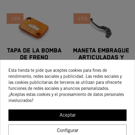
-15%
-15%
TAPA DE LA BOMBA
MANETA EMBRAGUE
DE FRENO
ARTICULADAS Y
23,76 €
84,18 €
DELANTERO KTM
AJUSTABLES
27,95 €
99,04 €
Esta tienda te pide que aceptes cookies para fines de
rendimiento, redes sociales y publicidad. Las redes sociales y
las cookies publicitarias de terceros se utilizan para ofrecerte
funciones de redes sociales y anuncios personalizados.
COMPRAR
COMPRAR
¿Aceptas estas cookies y el procesamiento de datos personales
involucrados?
Aceptar
-15%
-15%
Configurar