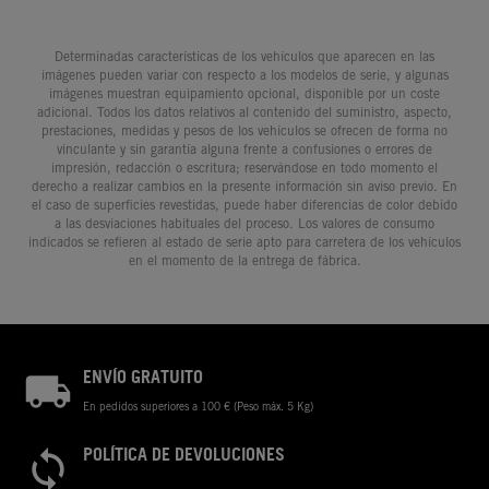
Determinadas características de los vehículos que aparecen en las
imágenes pueden variar con respecto a los modelos de serie, y algunas
imágenes muestran equipamiento opcional, disponible por un coste
adicional. Todos los datos relativos al contenido del suministro, aspecto,
prestaciones, medidas y pesos de los vehículos se ofrecen de forma no
vinculante y sin garantía alguna frente a confusiones o errores de
impresión, redacción o escritura; reservándose en todo momento el
derecho a realizar cambios en la presente información sin aviso previo. En
el caso de superficies revestidas, puede haber diferencias de color debido
a las desviaciones habituales del proceso. Los valores de consumo
indicados se refieren al estado de serie apto para carretera de los vehículos
en el momento de la entrega de fábrica.
ENVÍO GRATUITO
En pedidos superiores a 100 € (Peso máx. 5 Kg)
POLÍTICA DE DEVOLUCIONES