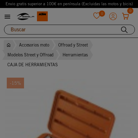
Envio gratis superior a 100€ en península (Excluidas las motos y bicis)
0
0

favorite
Accesorios moto
Offroad y Street
Modelos Street y Offroad
Herramientas
CAJA DE HERRAMIENTAS
-15%