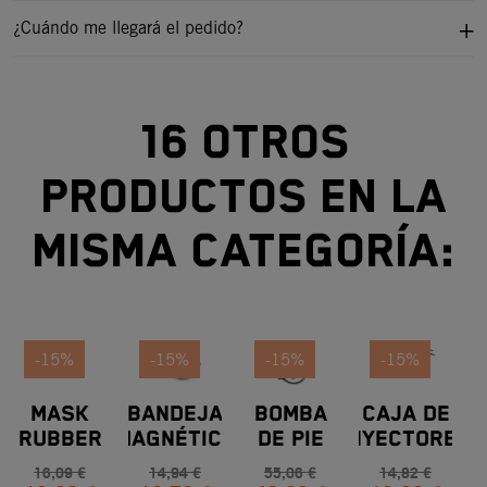
¿Cuándo me llegará el pedido?
16 otros
productos en la
misma categoría:
-15%
-15%
-15%
-15%
MASK
BANDEJA
BOMBA
CAJA DE
CA
RUBBER
MAGNÉTICA
DE PIE
INYECTORES
NE
16,09 €
14,94 €
55,06 €
14,82 €