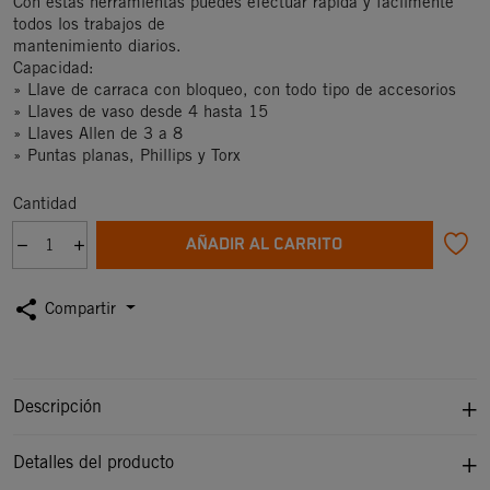
Con estas herramientas puedes efectuar rápida y fácilmente
todos los trabajos de
mantenimiento diarios.
Capacidad:
» Llave de carraca con bloqueo, con todo tipo de accesorios
» Llaves de vaso desde 4 hasta 15
» Llaves Allen de 3 a 8
» Puntas planas, Phillips y Torx
Cantidad
AÑADIR AL CARRITO
share
Compartir
Descripción
Detalles del producto