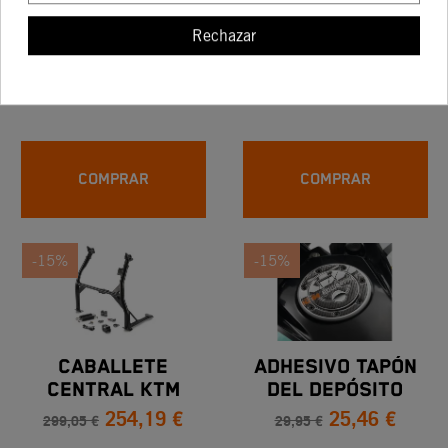
Rechazar
Llavero KTM Logo
KIT REPARACION 56
Rubber Naranja
G
5,04 €
7,51 €
5,93 €
8,83 €
COMPRAR
COMPRAR
-15%
-15%
CABALLETE
ADHESIVO TAPÓN
CENTRAL KTM
DEL DEPÓSITO
254,19 €
25,46 €
1050/1090
299,05 €
29,95 €
ADVENTURE (15-19)