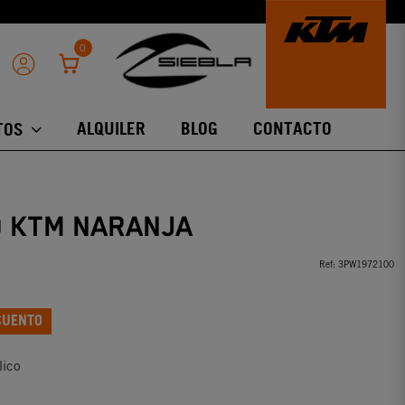
0
ALQUILER
BLOG
CONTACTO
TOS
 KTM NARANJA
Ref:
3PW1972100
CUENTO
lico