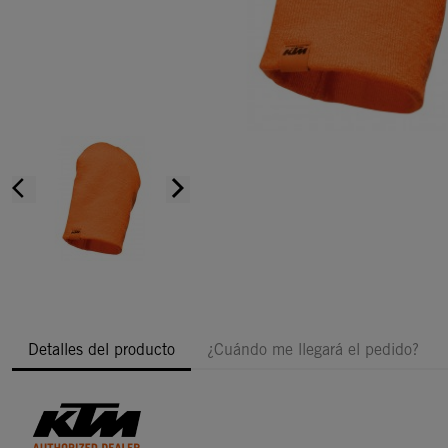
arrow_back_ios
arrow_forward_ios
Detalles del producto
¿Cuándo me llegará el pedido?