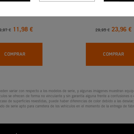
KTM RADICAL NIÑO
Gorro KTM RB Ca
11,98 €
23,96 €
9,97 €
29,95 €
COMPRAR
COMPRAR
den variar con respecto a los modelos de serie, y algunas imágenes muestran equipam
culos se ofrecen de forma no vinculante y sin garantía alguna frente a confusiones o
 caso de superficies revestidas, puede haber diferencias de color debido a las desvia
ado de serie apto para carretera de los vehículos en el momento de la entrega de fábr