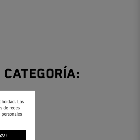
 categoría:
blicidad. Las
es de redes
s personales
zar