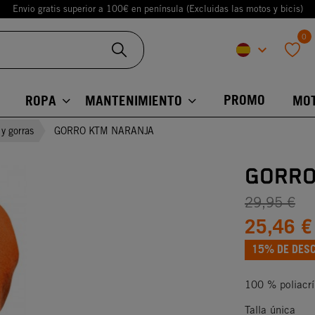
Envio gratis superior a 100€ en península (Excluidas las motos y bicis)
0
keyboard_arrow_down
favorite
PROMO
ROPA
MANTENIMIENTO
MO
 y gorras
GORRO KTM NARANJA
GORRO
29,95 €
25,46 €
15% DE DES
100 % poliacrí
Talla única