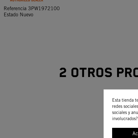
Referencia
3PW1972100
Estado
Nuevo
2 otros pr
Esta tienda t
-40%
redes sociales
sociales y an
involucrados?
Ac