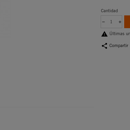
Cantidad

Últimas un
share
Compartir