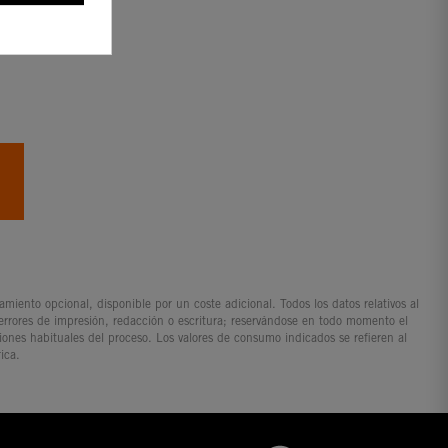
rbon
iento opcional, disponible por un coste adicional. Todos los datos relativos al
 errores de impresión, redacción o escritura; reservándose en todo momento el
ciones habituales del proceso. Los valores de consumo indicados se refieren al
ica.