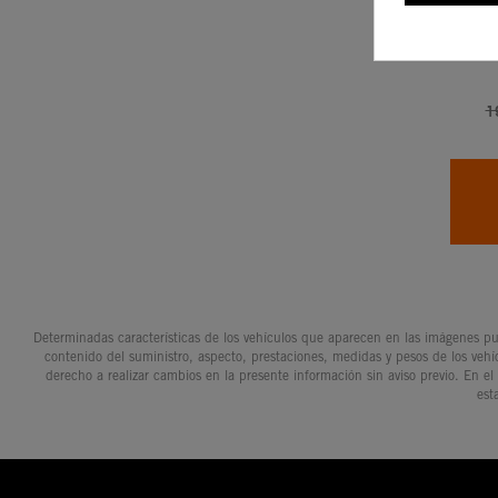
GORRO 
1
Determinadas características de los vehículos que aparecen en las imágenes pue
contenido del suministro, aspecto, prestaciones, medidas y pesos de los vehí
derecho a realizar cambios en la presente información sin aviso previo. En el
est