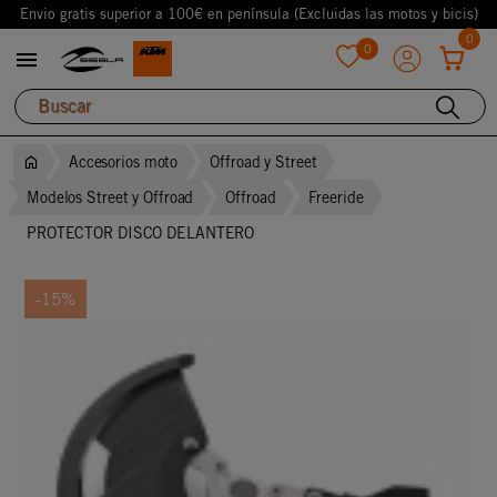
Envio gratis superior a 100€ en península (Excluidas las motos y bicis)
0
0

favorite
Accesorios moto
Offroad y Street
Modelos Street y Offroad
Offroad
Freeride
PROTECTOR DISCO DELANTERO
-15%