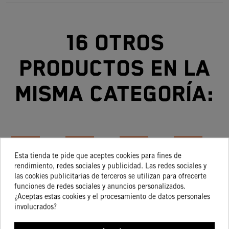
16 otros
productos en la
misma categoría:
-15%
-15%
-15%
-15%
Esta tienda te pide que aceptes cookies para fines de
rendimiento, redes sociales y publicidad. Las redes sociales y
KIT
KIT PARA
MUD
PROTECTOR
las cookies publicitarias de terceros se utilizan para ofrecerte
ADHESIVOS
REBAJAR
GRIPS
DE
E
funciones de redes sociales y anuncios personalizados.
BUJE
SUSPENSIONES
RADIADOR
CE
¿Aceptas estas cookies y el procesamiento de datos personales
7,93 €
169,04 €
14,94 €
99,04 €
6,74 €
143,68 €
12,70 €
84,18 €
(-25 MM)
R
involucrados?