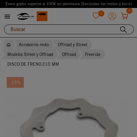
Envio gratis superior a 100€ en península (Excluidas las motos y bicis)
0
0

favorite
Accesorios moto
Offroad y Street
Modelos Street y Offroad
Offroad
Freeride
DISCO DE FRENO 210 MM
-15%