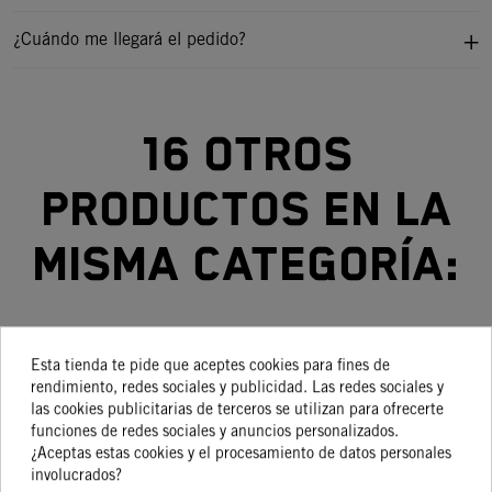
¿Cuándo me llegará el pedido?
16 otros
productos en la
misma categoría:
Esta tienda te pide que aceptes cookies para fines de
-15%
-15%
-15%
-15%
rendimiento, redes sociales y publicidad. Las redes sociales y
las cookies publicitarias de terceros se utilizan para ofrecerte
TAPÓN
PROTECTOR
KIT
PURGADOR
S
funciones de redes sociales y anuncios personalizados.
ACEITE
BOMBA DE
REPARACIÓN
HORQUILLA
D
¿Aceptas estas cookies y el procesamiento de datos personales
involucrados?
FACTORY
AGUA
RUEDA
19,97 €
39,63 €
65,40 €
29,04 €