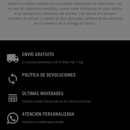
derecho a realizar cambios en la presente información sin aviso previo. En
el caso de superficies revestidas, puede haber diferencias de color debido
a las desviaciones habituales del proceso. Los valores de consumo
indicados se refieren al estado de serie apto para carretera de los vehículos
en el momento de la entrega de fábrica.
ENVÍO GRATUITO
En pedidos superiores a 100 € (Peso máx. 5 Kg)
POLÍTICA DE DEVOLUCIONES
ÚLTIMAS NOVEDADES
Consulta nuestra tienda para ver los últimos productos
ATENCIÓN PERSONALIZADA
Consulta a nuestros especialistas