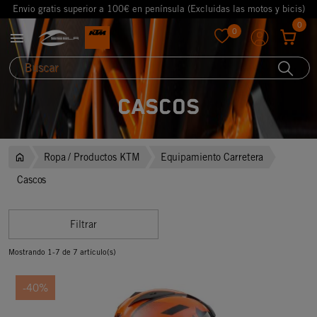
Envio gratis superior a 100€ en península (Excluidas las motos y bicis)
0
0

favorite
Cascos
Ropa / Productos KTM
Equipamiento Carretera
Cascos
Filtrar
Mostrando 1-7 de 7 artículo(s)
-40%