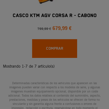
CASCO KTM AGV CORSA R - CABONO
679,99 €
799,99 €
COMPRAR
Mostrando 1-7 de 7 artículo(s)
Determinadas características de los vehículos que aparecen en las
imágenes pueden variar con respecto a los modelos de serie, y algunas
imágenes muestran equipamiento opcional, disponible por un coste
adicional. Todos los datos relativos al contenido del suministro, aspecto,
prestaciones, medidas y pesos de los vehículos se ofrecen de forma no
vinculante y sin garantía alguna frente a confusiones o errores de
impresión, redacción o escritura; reservándose en todo momento el