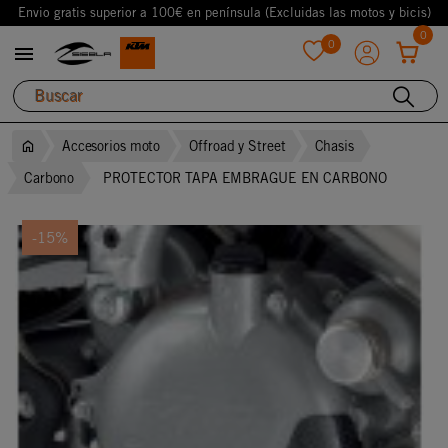
Envio gratis superior a 100€ en península (Excluidas las motos y bicis)
0
0

favorite
Accesorios moto
Offroad y Street
Chasis
Carbono
PROTECTOR TAPA EMBRAGUE EN CARBONO
-15%