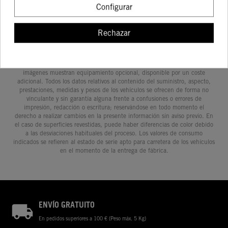
Configurar
Rechazar
Determinadas características de los vehículos que aparecen en las
imágenes pueden variar con respecto a los modelos de serie, y algunas
imágenes muestran equipamiento opcional, disponible por un coste
adicional. Todos los datos relativos al contenido del suministro, aspecto,
prestaciones, medidas y pesos de los vehículos se ofrecen de forma no
vinculante y sin garantía alguna frente a confusiones o errores de
impresión, redacción o escritura; reservándose en todo momento el
derecho a realizar cambios en la presente información sin aviso previo. En
el caso de superficies revestidas, puede haber diferencias de color debido
a las desviaciones habituales del proceso. Los valores de consumo
indicados se refieren al estado de serie apto para carretera de los vehículos
en el momento de la entrega de fábrica.
ENVÍO GRATUITO
En pedidos superiores a 100 € (Peso máx. 5 Kg)