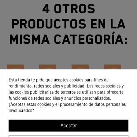
4 otros
productos en la
misma categoría:
-15%
-15%
-15%
-15%
Esta tienda te pide que aceptes cookies para fines de
PROTECTOR
PROTECTOR
Protección
PROTECTOR
rendimiento, redes sociales y publicidad. Las redes sociales y
HORQUILLA
TPS EN
Para
DEL GRIFO
las cookies publicitarias de terceros se utilizan para ofrecerte
funciones de redes sociales y anuncios personalizados.
EN
CARBONO
Cables Del
DE
118,04 €
55,84 €
99,04 €
43,32 €
¿Aceptas estas cookies y el procesamiento de datos personales
100,33 €
47,47 €
84,18 €
36,82 €
CARBONO
Alternador
GASOLINA
involucrados?
EN
CARBONO
Aceptar
COMPRAR
COMPRAR
COMPRAR
COMPRA